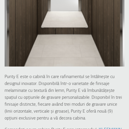
Purity E este o cabină în care rafinamentul se întâlnește cu
designul inovator. Disponibilă într-o varietate de finisaje
melaminate cu textură din lemn, Purity E vă îmbunătățește
spațiul cu opțiunile de gravare personalizabile. Disponibil în trei
finisaje distincte, fiecare având trei moduri de gravare unice
(linii orizontale, verticale și groase), Purity E oferă nouă (9)
opțiuni exclusive pentru a vă decora cabina.