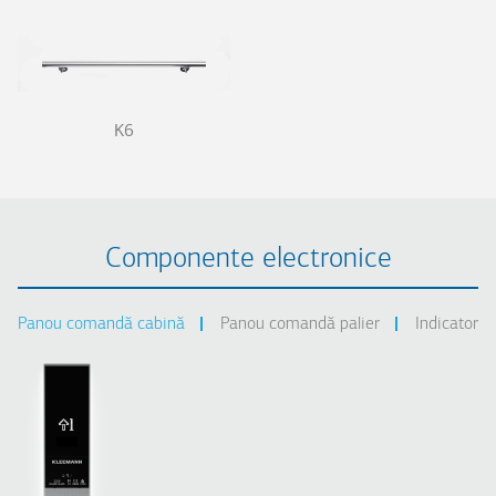
K6
Componente electronice
Panou comandă cabină
Panou comandă palier
Indicator