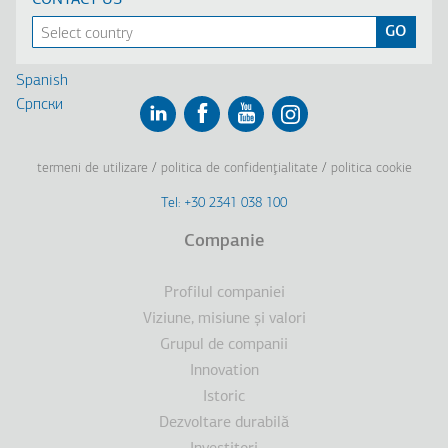
Français
Russian
Turkish
Spanish
Cрпски
Linkedin
Facebook
Youtube
Instagram
termeni de utilizare
politica de confidenţialitate
politica cookie
Footer
Tel: +30 2341 038 100
Terms
Companie
Subsol
Profilul companiei
Viziune, misiune şi valori
Grupul de companii
Innovation
Istoric
Dezvoltare durabilă