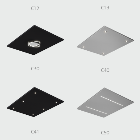
C13
C12
C30
C40
C41
C50