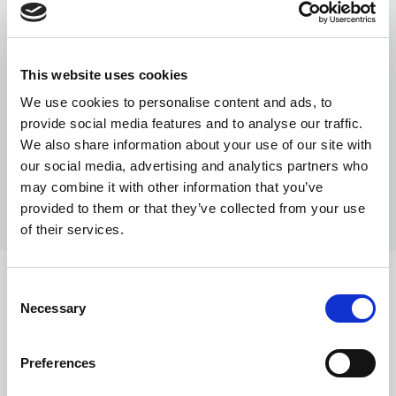
Pereții
Wood Like
This website uses cookies
We use cookies to personalise content and ads, to
provide social media features and to analyse our traffic.
We also share information about your use of our site with
our social media, advertising and analytics partners who
may combine it with other information that you’ve
W
provided to them or that they’ve collected from your use
Li
of their services.
Consent
Podea
Necessary
Selection
Artificial Granite
Vinyl Floor
Rubber Floor
Preferences