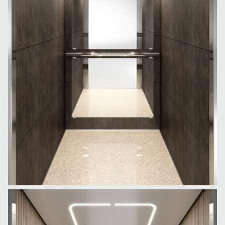
L320
A310
L310
FREIGHT
Cabina de marfă