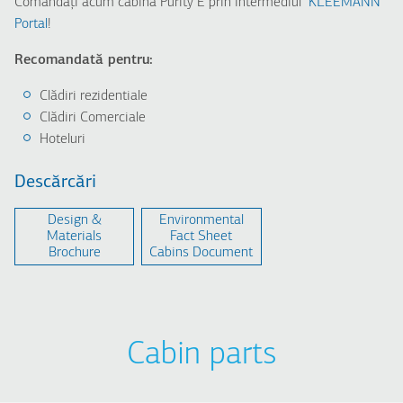
Comandați acum cabina Purity E prin intermediul
KLEEMANN
Portal
!
Recomandată pentru:
Clădiri rezidentiale
Clădiri Comerciale
Hoteluri
Descărcări
Design &
Environmental
Μaterials
Fact Sheet
Brochure
Cabins Document
Cabin parts