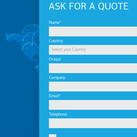
ASK FOR A QUOTE
Name
Country
Orașul
Company
Email
Telephone