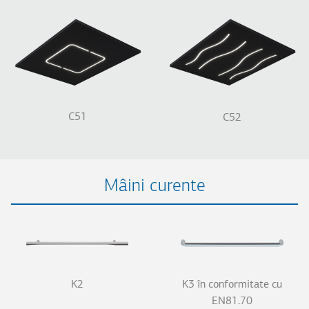
C51
C52
Mâini curente
K2
K3 în conformitate cu
EN81.70