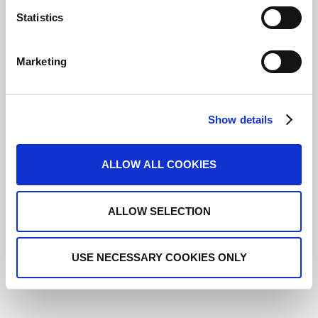
Statistics
Marketing
Ar
Gr
Show details
ALLOW ALL COOKIES
ALLOW SELECTION
Vi
Fl
USE NECESSARY COOKIES ONLY
Ru
Fl