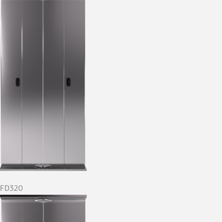
FD320