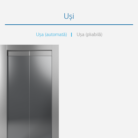
Uși
Uşa (automată)
Uşa (pliabilă)