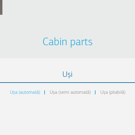
Cabin parts
Uși
Uşa (automată)
Uşa (semi automată)
Uşa (pliabilă)