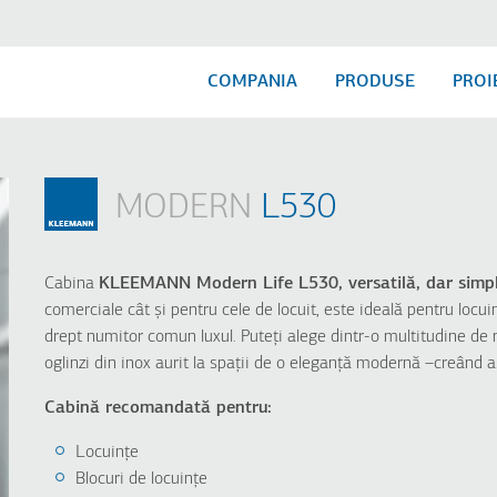
COMPANIA
PRODUSE
PROI
MODERN
L530
RE
MODERN
CLASSIC
L530
A510
L510
A320
Cabina
KLEEMANN Modern Life L530
, versatilă, dar sim
L320
A310
comerciale cât și pentru cele de locuit, este ideală pentru locuin
L310
drept numitor comun luxul. Puteți alege dintr-o multitudine de 
oglinzi din inox aurit la spații de o eleganță modernă –creând a
Cabină recomandată pentru:
Locuințe
Blocuri de locuințe