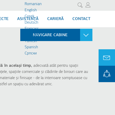
Romanian
Cercetare
English
Greek
ECTE
ASISTENȚĂ
CARIERĂ
CONTACT
Deutsch
Français
Russian
NAVIGARE CABINE
Turkish
Spanish
FREIGHT
Cрпски
Cabina de marfă
plă în același timp,
adecvată atât pentru spații
țele, spațiile comerciale și clădirile de birouri care au
materiale și finisaje - de la interioare somptuoase cu
stfel un spațiu cu adevărat unic.