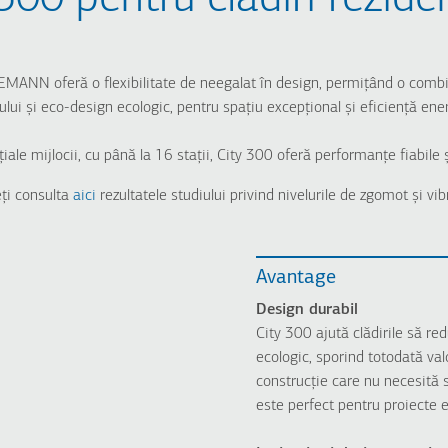
EEMANN oferă o flexibilitate de neegalat în design, permițând o comb
ului și eco-design ecologic, pentru spațiu excepțional și eficiență ene
țiale mijlocii, cu până la 16 stații, City 300 oferă performanțe fiabile ș
ți consulta
aici
rezultatele studiului privind nivelurile de zgomot și vibr
Avantage
Design durabil
City 300 ajută clădirile să re
ecologic, sporind totodată val
construcție care nu necesită 
este perfect pentru proiecte 