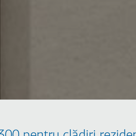
300 pentru clădiri rezide