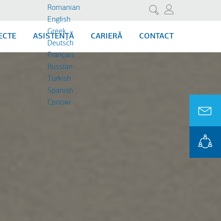
Romanian
Cercetare
English
Greek
ECTE
ASISTENȚĂ
CARIERĂ
CONTACT
Deutsch
Français
Russian
Turkish
Spanish
Cрпски