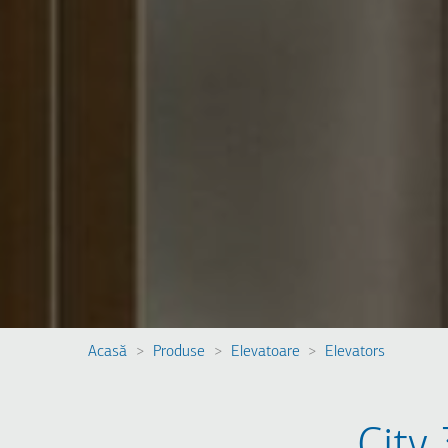
Acasă
Produse
Elevatoare
Elevators
Breadcrumb
City 