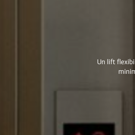
Un lift flexi
minim