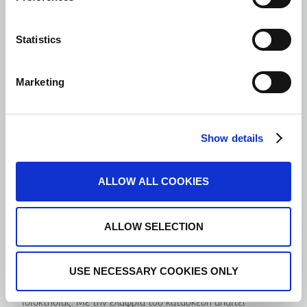
Statistics
Marketing
Show details
ALLOW ALL COOKIES
Πλεονεκτήματα
ALLOW SELECTION
Σχεδιασμός φιλικός προς το περιβάλλον
Το City 300 βοηθά τα κτίρια να μειώσουν τις εκπομπές
άνθρακα με τον φιλικό προς το περιβάλλον σχεδιασμό και τη
USE NECESSARY COOKIES ONLY
συσκευασία του, ενώ παράλληλα ενισχύει την αξία της
ιδιοκτησίας. Με την ελαφριά του κατασκευή απαιτεί