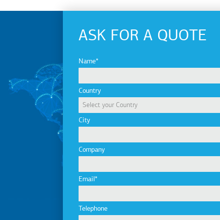
ASK FOR A QUOTE
Name
Country
City
Company
Email
Telephone