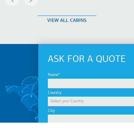
NEXT
VIEW ALL CABINS
ASK FOR A QUOTE
Name
Country
City
Company