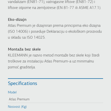
vandalizam (EN81-71), vatrogasne liftove (EN81-72) i
liftove otporne na zemljotrese (EN 81-77 ili ASME A17.1).
Eko-dizajn
Atlas Premium je dizajniran prema principima eko dizajna
(ISO 14006) i poseduje Deklaraciju o ekološkom proizvodu
u skladu sa ISO 14025.
Montaža bez skele
KLEEMANN je razvio metod montaže bez skele koji štedi
troškove za instalaciju Atlas Premium-a uz minimalnu
pomoć graditelja.
Specifications
Model
Atlas Premium
Nosivost (Kg)