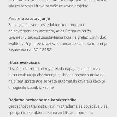
KLEEMANN-ov specijalni tim za dizajn služi kao kreativna
sila iza razvoja liftova za vaše izazovne projekte.
Precizno zaustavljanje
Zahvaljujući svom bezreduktorskom motoru i
najsavremenijem inverteru, Atlas Premium pruža
izvanrednu tačnost zaustavljanja koja ne prelazi 2mm dok
kvalitet vožnje prevazilazi sve standarde kvaliteta (merenja
zasnovana na ISO 18738).
Hitna evakuacija
U slučaju izuzetno retkog prekida napajanja, sistem za
hitnu evakuaciju obezbeđuje bezbedan prevoz putnika do
najbližeg sprata gde se vrata automatski otvaraju kako bi
omogućila izlazak iz kabine.
Dodatne bezbednosne karakteristike
Bezbednost i trajnost u javnim zgradama se povećavaju sa
specijalnim karakteristikama za liftove otporne na