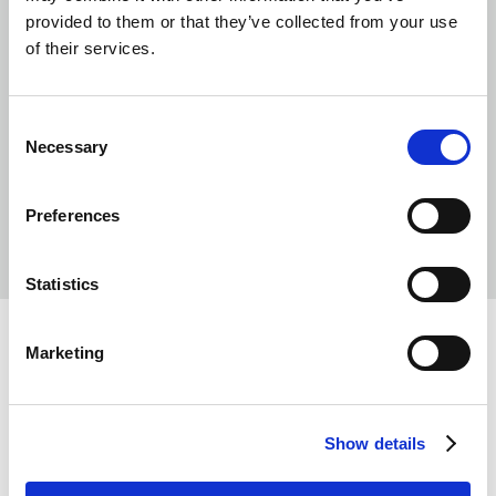
provided to them or that they’ve collected from your use
Direktivom o liftovima 2014/33/EU
of their services.
Downloads
Consent
Product Range Brochure
Necessary
Selection
Elevator Features
Preferences
Statistics
Marketing
Related Projects
Show details