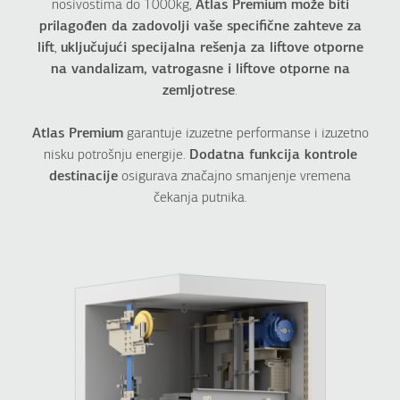
nosivostima do 1000kg,
Atlas Premium može biti
prilagođen da zadovolji vaše specifične zahteve za
INDUSTRIJSKI LIFTOVI
LIFTOVI ZA HOTELE
lift
,
uključujući specijalna rešenja za liftove otporne
Compact
Dumbwaiter
na vandalizam, vatrogasne i liftove otporne na
Atlas Super Gigas
Atlas Gigas R
zemljotrese
.
Atlas Gigas R
Atlas Premium
Freight Hydraulic
HRS
Atlas Premium
garantuje izuzetne performanse i izuzetno
nisku potrošnju energije.
Dodatna funkcija kontrole
destinacije
osigurava značajno smanjenje vremena
REŠENJA ZA KUĆNE
BOLNIČKI LIFTOVI
čekanja putnika.
LIFTOVE
Atlas Premium
MaisonLIFT Plus
Atlas Gigas R
Maison100 E
Maison100 H
Maison200 H