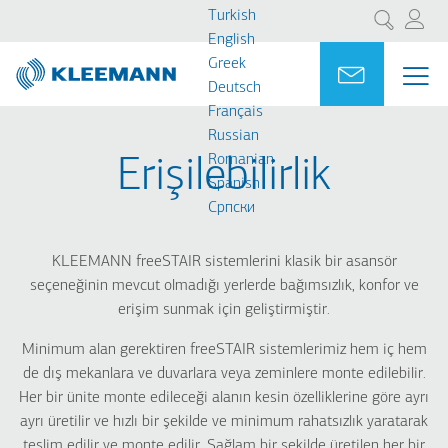
Ana
Skip
Turkish
Ara
içeriğe
to
English
atla
main
Greek
Portal
Ask for a
ME
ME
search
Deutsch
MAI
Français
NAV
Russian
Romanian
Erişilebilirlik
Spanish
Cрпски
KLEEMANN freeSTAIR sistemlerini klasik bir asansör
seçeneğinin mevcut olmadığı yerlerde bağımsızlık, konfor ve
erişim sunmak için geliştirmiştir.
Minimum alan gerektiren freeSTAIR sistemlerimiz hem iç hem
de dış mekanlara ve duvarlara veya zeminlere monte edilebilir.
Her bir ünite monte edileceği alanın kesin özelliklerine göre ayrı
ayrı üretilir ve hızlı bir şekilde ve minimum rahatsızlık yaratarak
teslim edilir ve monte edilir. Sağlam bir şekilde üretilen her bir