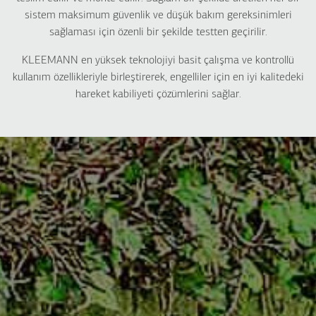
sistem maksimum güvenlik ve düşük bakım gereksinimleri
sağlaması için özenli bir şekilde testten geçirilir.
KLEEMANN en yüksek teknolojiyi basit çalışma ve kontrollü
kullanım özellikleriyle birleştirerek, engelliler için en iyi kalitedeki
hareket kabiliyeti çözümlerini sağlar.