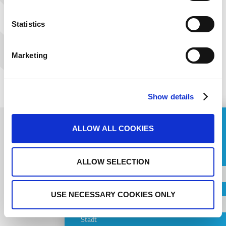
Statistics
Marketing
Show details
ALLOW ALL COOKIES
ASK FOR A QUOTE
Name
ALLOW SELECTION
Subscribe to
Country
newsletter
USE NECESSARY COOKIES ONLY
Stadt