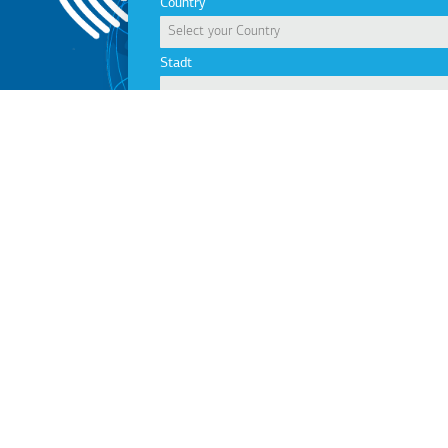
Country
Stadt
Company
Email
Telephone
Request a Callback
KLEEMANN Firmengruppe
Ich stimme den
Nutzungsbedingungen
zu.
KLEEMANN ist ein globales Unternehmen, das seine
Produkte in mehr als 100 Länder vertreibt. Entdecken Sie
Message
unsere Unternehmen auf der ganzen Welt.