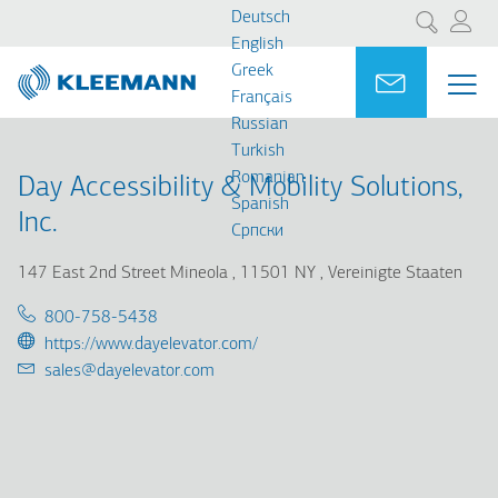
Direkt
Skip
Deutsch
Suche
zum
to
English
Inhalt
main
Greek
Portal
Ask for a
ME
ME
search
Français
MAI
Russian
NAV
Turkish
Romanian
Day Accessibility & Mobility Solutions,
Spanish
Inc.
Cрпски
147 East 2nd Street Mineola
11501 NY
Vereinigte Staaten
Telephone:
800-758-5438
URL:
https://www.dayelevator.com/
Email:
sales@dayelevator.com