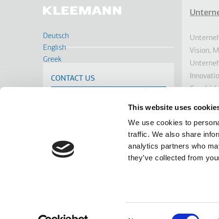
Untern
Fußz
Deutsch
Unterneh
English
Vision, 
Greek
Unterne
Français
Innovati
CONTACT US
Russian
Geschich
Turkish
Nachhalt
Romanian
This website uses cookie
Investor
Spanish
We use cookies to personal
Auszeic
Cрпски
traffic. We also share info
Nachrich
analytics partners who may
Linkedin
Facebook
Youtube
Instagram
terms of use
privacy policy
cookie policy
they’ve collected from your
Footer
Tel: +30 2341 038 100
Terms
Die 
Consent
Unte