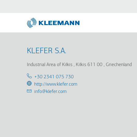
Direkt
Skip
zum
to
Inhalt
main
search
KLEFER S.A.
Industrial Area of Kilkis
Kilkis 611 00
Griechenland
Telephone:
+30 2341 075 730
URL:
http://www.klefer.com
Email:
info@klefer.com