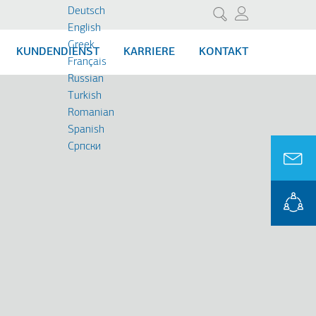
Deutsch
Suche
English
Greek
KUNDENDIENST
KARRIERE
KONTAKT
Français
Russian
Turkish
Romanian
Spanish
Cрпски