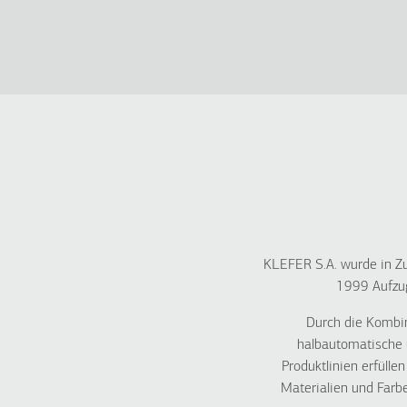
KLEFER S.A. wurde in
1999 Aufzug
Durch die Kombin
halbautomatische 
Produktlinien erfülle
Materialien und Farb