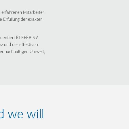
 erfahrenen Mitarbeiter
e Erfüllung der exakten
mentiert KLEFER S.A.
nz und der effektiven
ner nachhaltigen Umwelt,
d we will