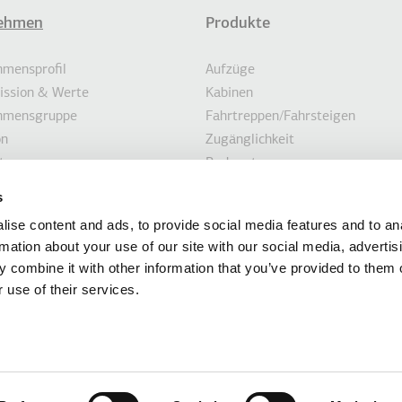
ehmen
Produkte
eile
mensprofil
Aufzüge
Mission & Werte
Kabinen
hmensgruppe
Fahrtreppen/Fahrsteigen
on
Zugänglichkeit
te
Parksysteme
igkeit
Marine
s
en
Kundenorientierte Lösungen
ise content and ads, to provide social media features and to an
hnungen
Modernisierungslösungen
rmation about your use of our site with our social media, advertis
ten
 combine it with other information that you’ve provided to them o
 use of their services.
Informationen auf dieser Website werden von der KLEEMANN HELLAS SA mit Sitz 
Kilkis, Griechenland, mit der GEMI-Nummer 014486435000 und der Ste
rnehmensgruppe gibt eine Garantie und übernimmt eine Haftung für die Aktualitä