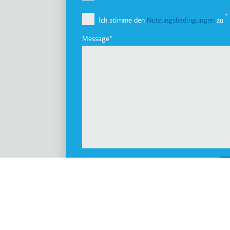
Vision, Mission & Werte
Ich stimme den
Nutzungsbedingungen
zu.
Unternehmensgruppe
Innovation
Message
Geschichte
Nachhaltigkeit
Investoren
Auszeichnungen
Nachrichten
Produkte
Aufzüge
Kabinen
Fahrtreppen/Fahrsteigen
Zugänglichkeit
Parksysteme
Marine