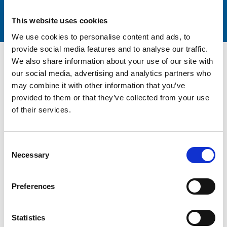
This website uses cookies
We use cookies to personalise content and ads, to
provide social media features and to analyse our traffic.
We also share information about your use of our site with
KLEEMANN Library
our social media, advertising and analytics partners who
may combine it with other information that you’ve
provided to them or that they’ve collected from your use
of their services.
Der Seelenfrieden unserer Kunden ist unser oberstes Ziel, und
mit großer Freude haben wir ein neues Online-Werkzeug
Consent
entwickelt, das den Bestellvorgang für unsere Kunden bequemer
Necessary
Selection
denn je macht.
Lernen Sie KLEEMANN Library kennen!
Preferences
KLEEMANN Library beschleunigt den Prozess, macht ihn
bequemer und gibt unseren Kunden einen einfachen Zugang zu
den Informationen, die sie jederzeit benötigen, indem alle
Statistics
technischen Dateien jeder Bestellung - und auch der früheren -