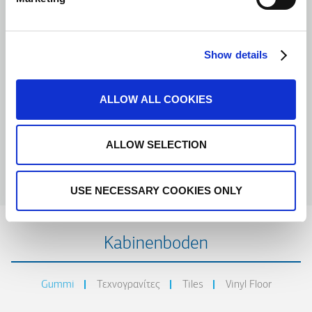
Show details
ALLOW ALL COOKIES
ALLOW SELECTION
La
St
USE NECESSARY COOKIES ONLY
Kabinenboden
Gummi
Τεχνογρανίτες
Tiles
Vinyl Floor