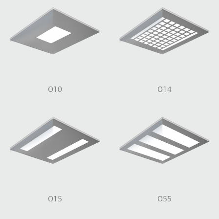
O10
O14
O15
O55