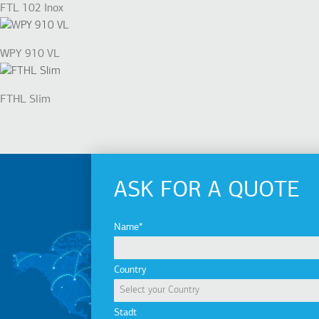
FTL 102 Inox
WPY 910 VL
FTHL Slim
ASK FOR A QUOTE
Name
Country
Stadt