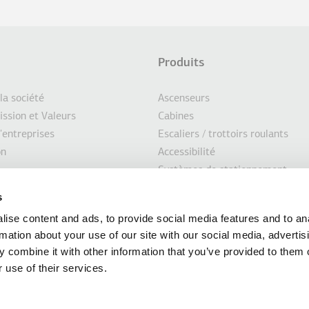
Produits
d
 la société
Ascenseurs
ission et Valeurs
Cabines
'entreprises
Escaliers / trottoirs roulants
e
on
Accessibilité
Systèmes de stationnement
pement durable
Marin
s
seurs
Solutions personnalisées
ise content and ads, to provide social media features and to an
Solutions de modernisation
rmation about your use of our site with our social media, advertis
s
 combine it with other information that you’ve provided to them o
 use of their services.