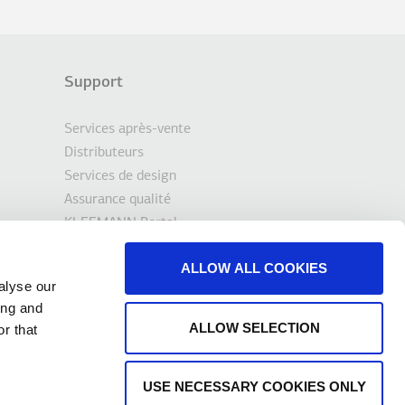
Support
Services après-vente
Distributeurs
Services de design
Assurance qualité
KLEEMANN Portal
Outils et téléchargements
ALLOW ALL COOKIES
Contact
alyse our
ing and
ALLOW SELECTION
r that
USE NECESSARY COOKIES ONLY
Copyright © 2026 KLEEMANN All rights reserved