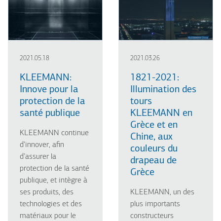
2021.05.18
2021.03.26
KLEEMANN:
1821-2021:
Innove pour la
Illumination des
protection de la
tours
santé publique
KLEEMANN en
Grèce et en
KLEEMANN continue
Chine, aux
d’innover, afin
couleurs du
d’assurer la
drapeau de
protection de la santé
Grèce
publique, et intègre à
ses produits, des
KLEEMANN, un des
technologies et des
plus importants
matériaux pour le
constructeurs