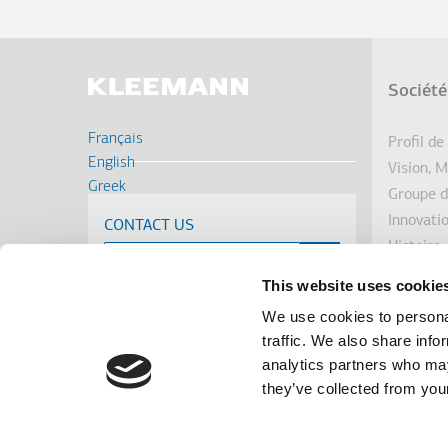
Société
Pie
Français
Profil de
de
English
Vision, M
Greek
Groupe d
pag
Deutsch
Innovati
CONTACT US
Russian
Histoire
Turkish
Dévelop
Romanian
This website uses cookie
Investis
Spanish
We use cookies to personal
Prix
Cрпски
traffic. We also share info
Nouvelle
analytics partners who may
Linkedin
Facebook
Youtube
Instagram
terms of use
privacy policy
cookie policy
they’ve collected from your
Footer
Tel: +30 2341 038 100