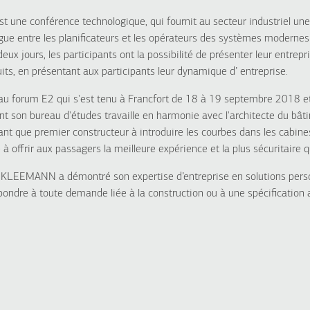
t une conférence technologique, qui fournit au secteur industriel un
ogue entre les planificateurs et les opérateurs de
s
systèmes modernes d
ux jours, les participants ont la possibilité de présenter leur entrepr
its, en présentant
aux participants leur dynamique d’ entreprise.
 forum E2 qui s'est tenu à Francfort de 18 à 19 septembre 2018 et
nt son bureau d'études travaille en harmonie avec l'architecte du bâti
t que premier constructeur à introduire les courbes dans les cabines
é à offrir aux passagers la meilleure expérience et la plus sécuritaire q
e KLEEMANN a démontré son expertise d’entreprise en solutions perso
ondre à toute demande liée à la construction ou à une spécification a