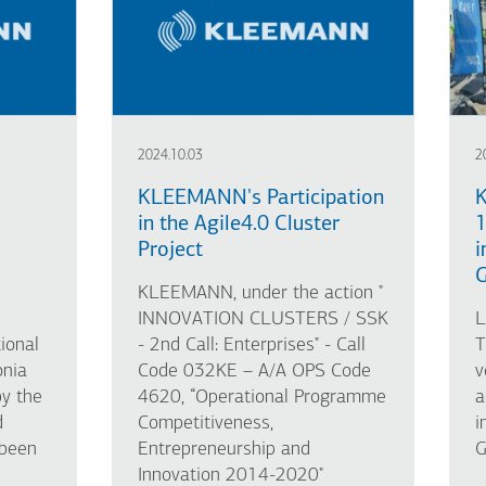
2024.10.03
2
KLEEMANN's Participation
K
in the Agile4.0 Cluster
1
Project
i
G
KLEEMANN, under the action "
INNOVATION CLUSTERS / SSK
L
ional
- 2nd Call: Enterprises" - Call
T
onia
Code 032KE – A/A OPS Code
v
y the
4620, “Operational Programme
a
d
Competitiveness,
i
 been
Entrepreneurship and
G
Innovation 2014-2020"