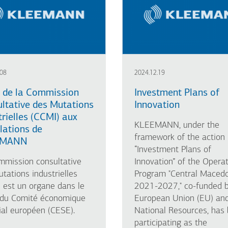
.08
2024.12.19
e de la Commission
Investment Plans of
ltative des Mutations
Innovation
trielles (CCMI) aux
KLEEMANN, under the
llations de
framework of the action
EMANN
“Investment Plans of
mmission consultative
Innovation” of the Operat
tations industrielles
Program "Central Maced
 est un organe dans le
2021-2027," co-funded b
 du Comité économique
European Union (EU) an
ial européen (CESE).
National Resources, has
participating as the