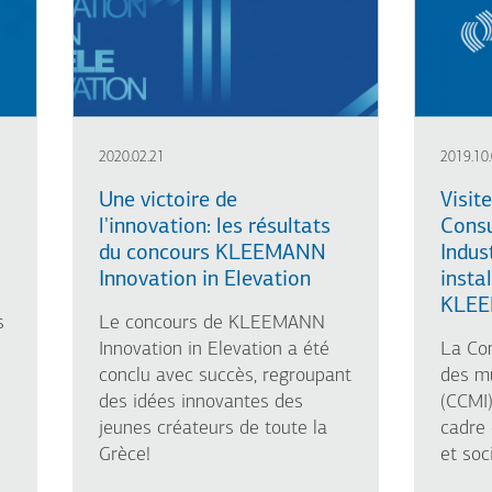
2020.02.21
2019.10
Une victoire de
Visit
l'innovation: les résultats
Consu
du concours KLEEMANN
Indus
Innovation in Elevation
insta
KLE
s
Le concours de KLEEMANN
Innovation in Elevation a été
La Co
conclu avec succès, regroupant
des mu
des idées innovantes des
(CCMI)
jeunes créateurs de toute la
cadre
Grèce!
et soc