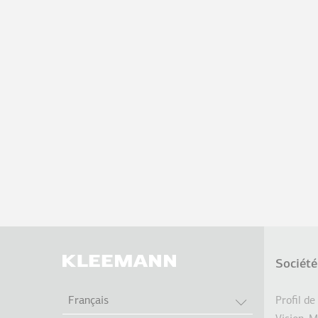
Société
Pie
LISTER LES A
Profil de
Français