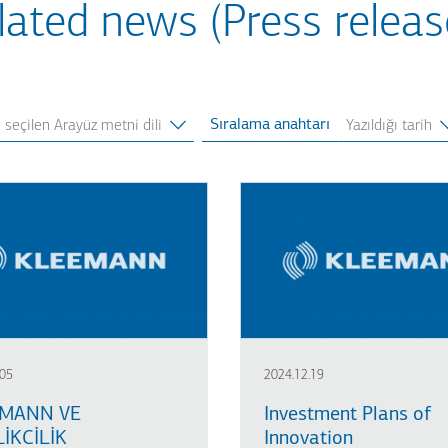
lated news (Press releas
Sıralama anahtarı
.05
2024.12.19
MANN VE
Investment Plans of
LİKCİLİK
Innovation