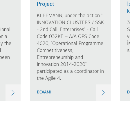
Project
İ
k
KLEEMANN, under the action "
INNOVATION CLUSTERS / SSK
3
ional
- 2nd Call: Enterprises" - Call
S
onia
Code 032KE – A/A OPS Code
v
y the
4620, “Operational Programme
İ
d
Competitiveness,
s
 been
Entrepreneurship and
Innovation 2014-2020"
participated as a coordinator in
the Agile 4.
DEVAMI
D