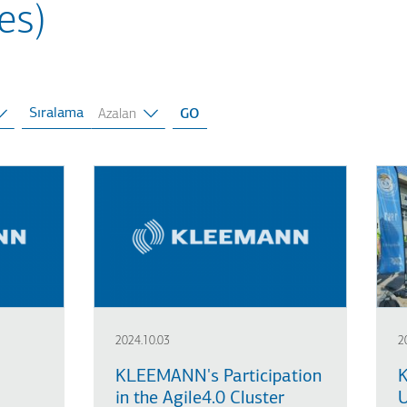
es)
Sıralama
2024.10.03
2
KLEEMANN's Participation
in the Agile4.0 Cluster
U