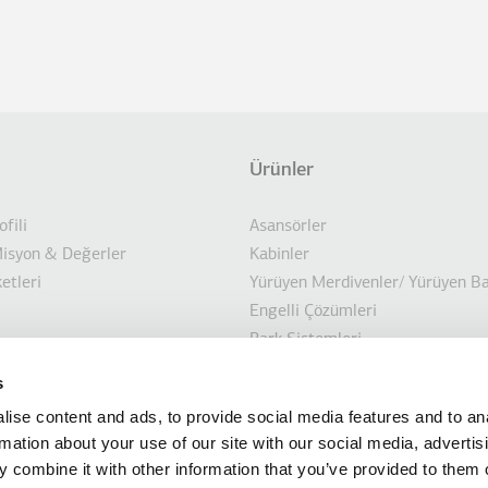
Ürünler
not
LISTELE
ofili
Asansörler
Misyon & Değerler
Kabinler
etleri
Yürüyen Merdivenler/ Yürüyen Ba
Engelli Çözümleri
Park Sistemleri
bilirlik
Denizcilik Çözümleri
s
lar
Proje Odaklı Çözümler
ise content and ads, to provide social media features and to an
Modernizasyon çözümleri
rmation about your use of our site with our social media, advertis
 combine it with other information that you’ve provided to them o