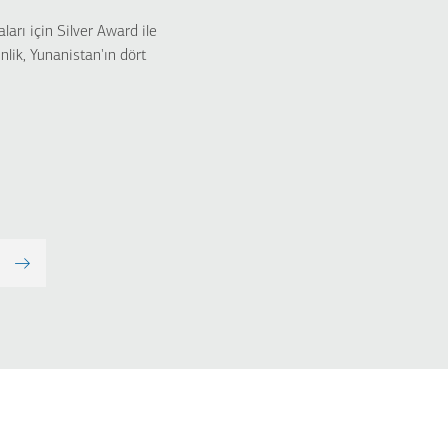
arı için Silver Award ile
nlik, Yunanistan'ın dört