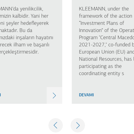
NN’da yenilikcilik,
KLEEMANN, under the
imizin kalbidir. Yani her
framework of the action
ni şeyler hedefleyerek
“Investment Plans of
aktadır. Bu da
Innovation” of the Operat
mızdaki inşaların hayatını
Program "Central Maced
tirecek ilham ve başarılı
2021-2027," co-funded b
gerçekleştirmesidir.
European Union (EU) an
National Resources, has
participating as the
coordinating entity s
I
DEVAMI
PREVIOUS
NEXT