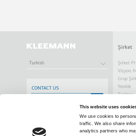
Şirket
Dip
EK EYLEMLERI 
Şirket Pr
Turkish
Vizyon, 
Grup Şirk
Yenilik
CONTACT US
Tarihçe
Sürdürüle
This website uses cookie
Yatırımcı
We use cookies to personal
Ödüller
traffic. We also share info
Haberler
analytics partners who may
Linkedin
Facebook
Youtube
Instagram