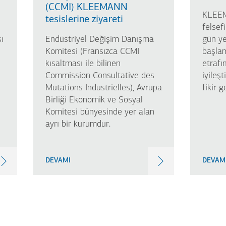
(CCMI) KLEEMANN
KLEEMA
tesislerine ziyareti
felsef
ı
Endüstriyel Değişim Danışma
gün ye
Komitesi (Fransızca CCMI
başlam
kısaltması ile bilinen
etrafı
Commission Consultative des
iyileş
Mutations Industrielles), Avrupa
fikir 
Birliği Ekonomik ve Sosyal
Komitesi bünyesinde yer alan
ayrı bir kurumdur.
DEVAMI
DEVAM