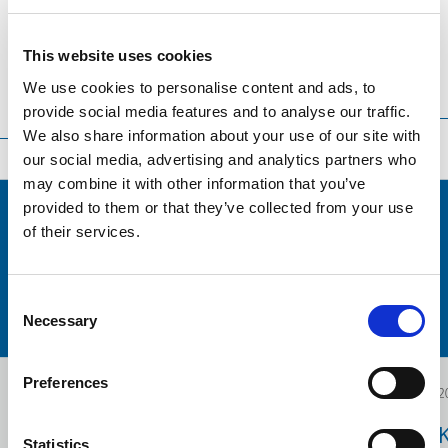
releases)
This website uses cookies
We use cookies to personalise content and ads, to
Translation
Sortieren
Reihenfolge
provide social media features and to analyse our traffic.
language
nach
We also share information about your use of our site with
our social media, advertising and analytics partners who
may combine it with other information that you’ve
provided to them or that they’ve collected from your use
of their services.
Consent
Necessary
Selection
Preferences
2024.12.19
2
Investment Plans of
Statistics