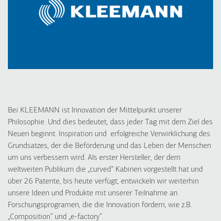
Bei KLEEMANN ist Innovation der Mittelpunkt unserer
Philosophie. Und dies bedeutet, dass jeder Tag mit dem Ziel des
Neuen beginnt. Inspiration und erfolgreiche Verwirklichung des
Grundsatzes, der die Beförderung und das Leben der Menschen
um uns verbessern wird. Als erster Hersteller, der dem
weltweiten Publikum die „curved” Kabinen vorgestellt hat und
über 26 Patente, bis heute verfügt, entwickeln wir weiterhin
unsere Ideen und Produkte mit unserer Teilnahme an
Forschungsprogramen, die die Innovation fördern, wie z.B.
„Composition“ und „e-factory“.