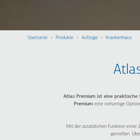
Startseite
Produkte
Aufzüge
Krankenhaus
Pfadnavigation
WOHNHAUS
GEWERBLICH
GENUTZTE GEBÄUDE
Atla
City 100
ÖFFENTLICHKEIT
City 300
City 400
Atlas RPH R
City 300
Atlas Basic
Atlas Basic
Atlas Premium
ist eine praktische
FlexyLIFT R
Atlas RPH R
Premium
eine vielseitige Opti
Atlas Premium
Atlas Gigas R
HRS
Mit der zusätzlichen Funktion einer
genießen. Übe