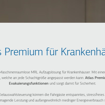
INDUSTRIELL
HOTEL
HA
 &
s Premium für Krankenh
Hydraulische
HRS für Hotels
Ma
Lastenaufzüge
Atlas Premium
Ma
Atlas Super Gigas
Atlas Gigas R
Ma
Atlas Gigas R
Kleingüteraufzug
Ma
Maschinenraumlose MRL Aufzugslösung
für Krankenhäuser. Mit eine
Compact
on, welche an jede Schachtgröße angepasst werden kann.
Atlas Prem
Evakuierungsfunktionen
und sorgt damit für Sicherheit.
 Zielauswahlsteuerung können die Fahrgäste entspanntes, stressfreie
rragende Leistung und außergewöhnlich niedriger Energieverbrauch si