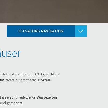
ELEVATORS NAVIGATION
US LÖSUNGEN
KRANKENHAUS
äuser
ison200 H
Atlas Gigas R
ison100 H
Atlas Premium
ison100 E
isonLIFT Plus
r
Nutzlast
von bis zu 1000 kg ist
Atlas
ium
bietet automatische
Notfall-
s Fahren und
reduzierte Wartezeiten
nd garantiert.