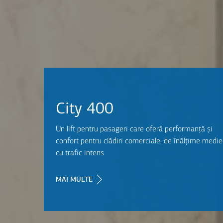
City 400
Un lift pentru pasageri care oferă performanță și
confort pentru clădiri comerciale, de înălțime medie
cu trafic intens
MAI MULTE