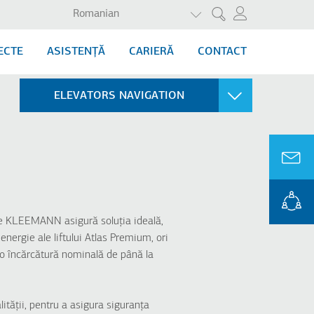
AFIȘAȚI ACȚIUNILE SU
Romanian
Cercetare
ECTE
ASISTENȚĂ
CARIERĂ
CONTACT
ELEVATORS NAVIGATION
LUȚII PENTRU
SPITALE
CUINȚE
Atlas Gigas R
ison200 H
Atlas Premium
ison100 H
ison100 E
rile KLEEMANN asigură soluția ideală,
isonLIFT Plus
ergie ale liftului Atlas Premium, ori
ă o încărcătură nominală de până la
tății, pentru a asigura siguranța