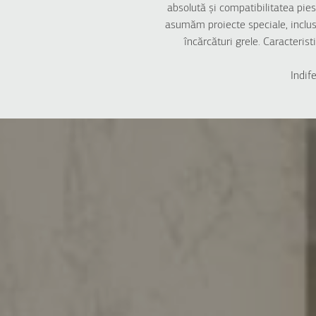
absolută și compatibilitatea piese
asumăm proiecte speciale, inclusiv 
încărcături grele. Caracteri
Indif