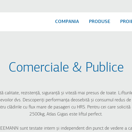
COMPANIA
PRODUSE
PROI
INDUSTRIALE
HOTELURI
SO
Comerciale & Publice
LO
Freight Hydraulic
HRS for Hotels
Ma
Atlas Super Gigas
Atlas Premium
Ma
Atlas Gigas R
Atlas Gigas R
Ma
Compact
Dumbwaiter
ită calitate, rezistență, siguranță și viteză mai presus de toate. Liftu
Ma
evoilor dvs. Descoperiți performanța deosebită și consumul redus de en
ru clădirile cu flux mare de pasageri cu HRS. Pentru cei care solicit
2500kg, Atlas Gigas este liftul perfect.
KLEEMANN sunt testate intern și independent din punct de vedere a cali