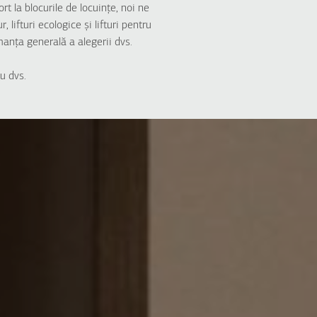
rt la blocurile de locuințe, noi ne
 lifturi ecologice și lifturi pentru
anța generală a alegerii dvs.
u dvs.