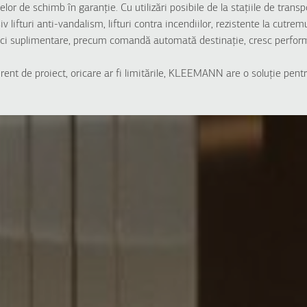
lor de schimb în garanție. Cu utilizări posibile de la stațiile de transpo
lifturi anti-vandalism, lifturi contra incendiilor, rezistente la cutremur,
stici suplimentare, precum comandă automată destinație, cresc perform
erent de proiect, oricare ar fi limitările, KLEEMANN are o soluție pentr