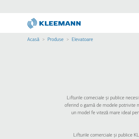
Sari
Skip
la
to
conținutul
main
principal
search
Acasă
Produse
Elevatoare
Breadcrumb
REZIDENȚIALE
COMERCIALE &
PUBLICE
City 100
City 400
City 300
City 300
Atlas Basic
Atlas Basic
FlexyLIFT R
Lifturile comeciale și publice neces
Atlas RPH R
Atlas RPH R
oferind o gamă de modele potrivite n
Atlas Premium
un model fe viteză mare ideal pent
Atlas Gigas R
HRS
Lifturile comerciale și publice 