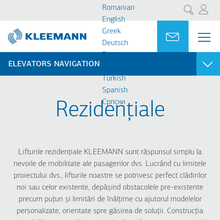
Sari
Skip
Romanian
Cercetare
la
to
English
conținutul
main
Greek
Portal
Ask for a
MEN
ME
principal
search
Deutsch
MAI
Français
NAV
ELEVATORS NAVIGATION
Russian
Turkish
Spanish
REZIDENȚIALE
COMERCIALE & PUBLICE
Cрпски
Rezidențiale
City 100
City 400
City 300
City 300
Atlas Basic
Atlas Basic
FlexyLIFT R
Atlas RPH R
Lifturile rezidențiale KLEEMANN sunt răspunsul simplu la
Atlas RPH R
Atlas Premium
nevoile de mobilitate ale pasagerilor dvs. Lucrând cu limitele
Atlas Gigas R
proiectului dvs., lifturile noastre se potrivesc perfect clădirilor
HRS
noi sau celor existente, depășind obstacolele pre-existente
precum puțuri și limitări de înălțime cu ajutorul modelelor
personalizate, orientate spre găsirea de soluții. Construcția