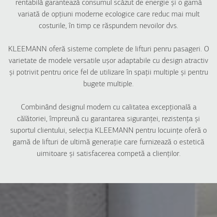
INDUSTRIALE
HOTELURI
rentabilă garantează consumul scăzut de energie și o gamă
Freight Hydraulic
variată de opțiuni moderne ecologice care reduc mai mult
HRS for Hotels
Atlas Super Gigas
costurile, în timp ce răspundem nevoilor dvs.
Atlas Premium
Atlas Gigas R
Atlas Gigas R
KLEEMANN oferă sisteme complete de lifturi penru pasageri. O
Compact
Dumbwaiter
varietate de modele versatile ușor adaptabile cu design atractiv
și potrivit pentru orice fel de utilizare în spații multiple și pentru
bugete multiple.
SOLUȚII PENTRU
SPITALE
LOCUINȚE
Atlas Gigas R
Combinând designul modern cu calitatea excepțională a
Maison200 H
Atlas Premium
călătoriei, împreună cu garantarea siguranței, rezistența și
Maison100 H
suportul clientului, selecția KLEEMANN pentru locuințe oferă o
Maison100 E
gamă de lifturi de ultimă generație care furnizează o estetică
MaisonLIFT Plus
uimitoare și satisfacerea competă a clienților.