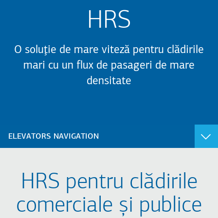
HRS
O soluţie de mare viteză pentru clădirile
mari cu un flux de pasageri de mare
densitate
ELEVATORS NAVIGATION
REZIDENȚIALE
COMERCIALE & PUBLICE
HRS pentru clădirile
City 100
City 400
City 300
City 300
comerciale şi publice
Atlas Basic
Atlas Basic
FlexyLIFT R
Atlas RPH R