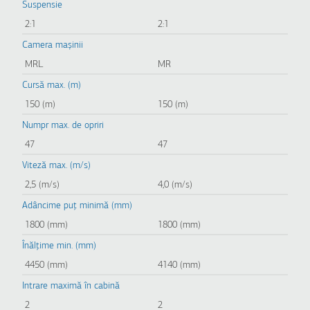
Suspensie
2:1
2:1
Camera mașinii
MRL
MR
Cursă max. (m)
150 (m)
150 (m)
Numpr max. de opriri
47
47
Viteză max. (m/s)
2,5 (m/s)
4,0 (m/s)
Adâncime puț minimă (mm)
1800 (mm)
1800 (mm)
Înălțime min. (mm)
4450 (mm)
4140 (mm)
Intrare maximă în cabină
2
2