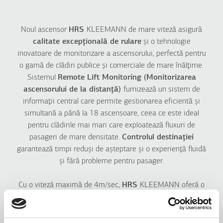
Atlas RPH R
Atlas Premium
Atlas Gigas R
Noul ascensor
HRS
KLEEMANN de mare viteză asigură
HRS
calitate excepţională de rulare
şi o tehnologie
inovatoare de monitorizare a ascensorului, perfectă pentru
o gamă de clădiri publice şi comerciale de mare înălţime.
INDUSTRIALE
HOTELURI
Sistemul
Remote Lift Monitoring (Monitorizarea
Freight Hydraulic
ascensorului de la distanţă)
HRS for Hotels
furnizează un sistem de
Atlas Super Gigas
informaţii central care permite gestionarea eficientă şi
Atlas Premium
Atlas Gigas R
simultană a până la 18 ascensoare, ceea ce este ideal
Atlas Gigas R
Compact
pentru clădirile mai mari care exploatează fluxuri de
Dumbwaiter
pasageri de mare densitate.
Controlul destinaţiei
garantează timpi reduşi de aşteptare şi o experienţă fluidă
şi fără probleme pentru pasager.
SOLUȚII PENTRU
SPITALE
LOCUINȚE
Atlas Gigas R
Cu o viteză maximă de 4m/sec,
HRS
KLEEMANN oferă o
Maison200 H
Atlas Premium
serie de avataje şi inovări.
Maison100 H
Maison100 E