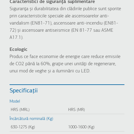
Caracteristici de siguranţă suplimentare
Siguranţa şi durabilitatea din clădirile publice sunt sporite
prin caracteristicile speciale ale ascensoarelor anti-
vandalism (EN81-71), ascensoare anti-incendiu (EN81-
72) şi ascensoare antiseismice (EN 81-77 sau ASME
A17.1).
Ecologic
Produs ce face economie de energie care reduce emisiile
de CO2 până la 60%, graţie unei unităţi de regenerare,
unui mod de veghe şi a iluminării cu LED.
Specificații
Model
HRS (MRL)
HRS (MR)
Încărcătură nominală (Kg)
630-1275 (Kg)
1000-1600 (Kg)