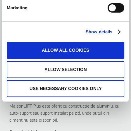
Marketing
Avantage
Show details
Design unic personaliza
Echipa specială KLEEMANN de proiectare servește ca o
forță creativă din spatele adaptării lifturilor la proiectele
ALLOW ALL COOKIES
dvs. speciale solicitante.
Eficiență spațială
ALLOW SELECTION
MaisonLIFT Plus nu necesită spațiu suplimentar pentru
camera mașinii și este ideal pentru aplicațiile cu puț și
înălțime reduse.
USE NECESSARY COOKIES ONLY
Puț cu auto-suport
MaisonLIFT Plus este oferit cu construcție de aluminiu, cu
auto-suport sau suport instalat pe zid, unde puțul din
ciment nu este disponibil.