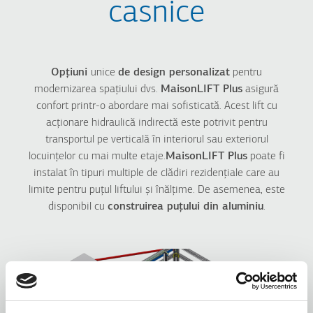
casnice
Atlas RPH R
Atlas Premium
Atlas Gigas R
HRS
Opțiuni
unice
de design personalizat
pentru
modernizarea spațiului dvs.
MaisonLIFT Plus
asigură
INDUSTRIALE
HOTELURI
confort printr-o abordare mai sofisticată. Acest lift cu
Freight Hydraulic
acționare hidraulică indirectă este potrivit pentru
HRS for Hotels
Atlas Super Gigas
transportul pe verticală în interiorul sau exteriorul
Atlas Premium
Atlas Gigas R
locuințelor cu mai multe etaje.
MaisonLIFT Plus
Atlas Gigas R
poate fi
Compact
instalat în tipuri multiple de clădiri rezidențiale care au
Dumbwaiter
limite pentru puțul liftului și înălțime. De asemenea, este
disponibil cu
construirea puțului din aluminiu
.
SOLUȚII PENTRU
SPITALE
LOCUINȚE
Atlas Gigas R
Maison200 H
Atlas Premium
Maison100 H
Maison100 E