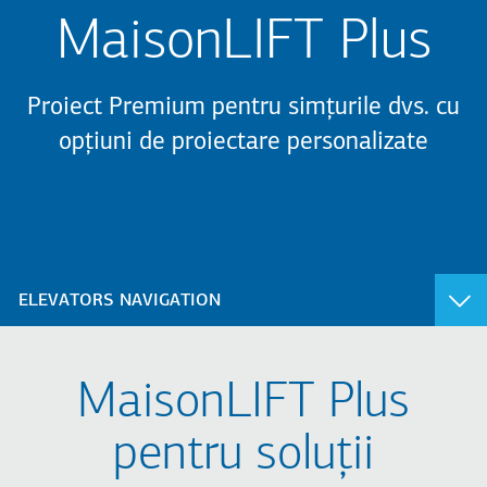
MaisonLIFT Plus
Proiect Premium pentru simțurile dvs. cu
opțiuni de proiectare personalizate
ELEVATORS NAVIGATION
REZIDENȚIALE
COMERCIALE & PUBLICE
MaisonLIFT Plus
City 100
City 400
City 300
City 300
pentru soluții
Atlas Basic
Atlas Basic
FlexyLIFT R
Atlas RPH R