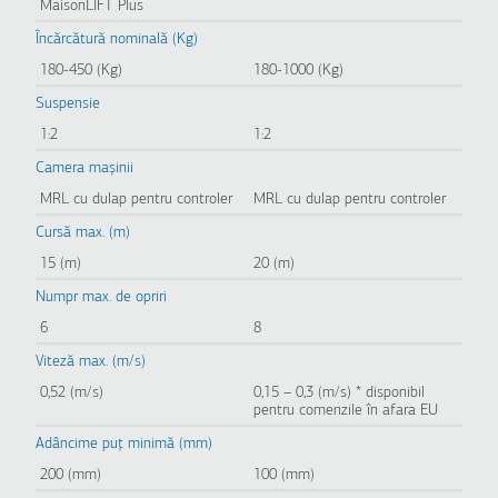
MaisonLIFT Plus
Încărcătură nominală (Kg)
180-450 (Kg)
180-1000 (Kg)
Suspensie
1:2
1:2
Camera mașinii
MRL cu dulap pentru controler
MRL cu dulap pentru controler
Cursă max. (m)
15 (m)
20 (m)
Numpr max. de opriri
6
8
Viteză max. (m/s)
0,52 (m/s)
0,15 – 0,3 (m/s) * disponibil
pentru comenzile în afara EU
Adâncime puț minimă (mm)
200 (mm)
100 (mm)