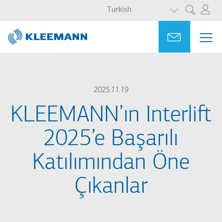
EK EYLEMLER
Ana
Skip
Turkish
Ara
içeriğe
to
atla
main
Portal
Ask for a
ME
ME
search
MAI
NAV
2025.11.19
KLEEMANN’ın Interlift
2025’e Başarılı
Katılımından Öne
Çıkanlar