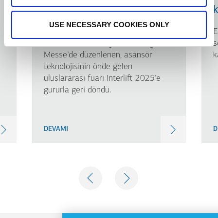
Katılımından Öne Çıkanlar
k
USE NECESSARY COOKIES ONLY
KLEEMANN, 14–17 Ekim 2025
E
tarihlerinde Almanya Nürnberg
s
Messe’de düzenlenen, asansör
k
teknolojisinin önde gelen
uluslararası fuarı Interlift 2025’e
gururla geri döndü.
DEVAMI
D
PREVIOUS
NEXT