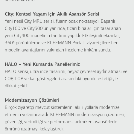
adeta adım attı.
City: Kentsel Yaşam için Akıllı Asansör Serisi
Yeni nesil City MRL serisi, fuarın odak noktasıydı. Başarılı
City100 ve City300’ün yanında, ticari binalar için tasarlanan
yeni City400 modelinin tanıtımı yapıldı. Etkileşimli ekranlar,
360º görüntüleme ve KLEEMANN Portalı, ziyaretçilere her
modelin avantajlarını yakından inceleme imkânı sundu.
HALO – Yeni Kumanda Panellerimiz
HALO serisi, ultra ince tasarımı, beyaz çevresel aydınlatması ve
COP, LOP ve kat göstergeleri arasındaki uyumlu estetiğiyle
dikkat çekti.
Modernizasyon Çözümleri
Birçok ziyaretçi mevcut sistemlerini akıllı yollarla modernize
etmenin yollarını aradı. KLEEMANN modernizasyon çözümleri,
güvenliği, verimliliği ve performansı artırırken asansörlerin
ömrünü uzatmayı kolaylaştırdı.