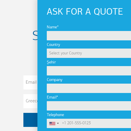
ASK FOR A QUOTE
Name
Subscribe to
Country
newsletter
Şehir
Email
Company
Address
Email
Telephone