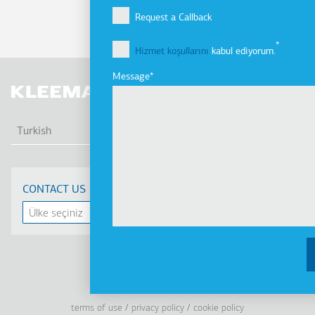
Request a Callback
Hizmet koşullarını
kabul ediyorum.
Message
EK 
Turkish
CONTACT US
Linkedin
Facebook
Youtube
Instagram
terms of use
privacy policy
cookie policy