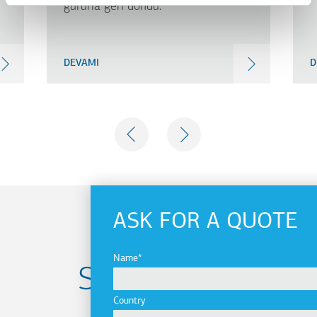
gururla geri döndü.
DEVAMI
D
PREVIOUS
NEXT
ASK FOR A QUOTE
Name
Subscribe to
Country
newsletter