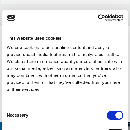
This website uses cookies
We use cookies to personalise content and ads, to
Related news
provide social media features and to analyse our traffic.
We also share information about your use of our site with
(Exhibitions & Events)
our social media, advertising and analytics partners who
may combine it with other information that you’ve
provided to them or that they’ve collected from your use
of their services.
Translation
Sıralama
Sıralama
language
anahtarı
Consent
Necessary
Selection