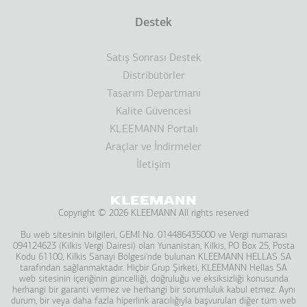
Destek
Satış Sonrası Destek
Distribütörler
Tasarım Departmanı
Kalite Güvencesi
KLEEMANN Portalı
Araçlar ve İndirmeler
İletişim
Copyright © 2026 KLEEMANN All rights reserved
Bu web sitesinin bilgileri, GEMI No. 014486435000 ve Vergi numarası
094124623 (Kilkis Vergi Dairesi) olan Yunanistan, Kilkis, PO Box 25, Posta
Kodu 61100, Kilkis Sanayi Bölgesi'nde bulunan KLEEMANΝ HELLAS SA
tarafından sağlanmaktadır. Hiçbir Grup Şirketi, KLEEMANN Hellas SA
web sitesinin içeriğinin güncelliği, doğruluğu ve eksiksizliği konusunda
herhangi bir garanti vermez ve herhangi bir sorumluluk kabul etmez. Aynı
durum, bir veya daha fazla hiperlink aracılığıyla başvurulan diğer tüm web