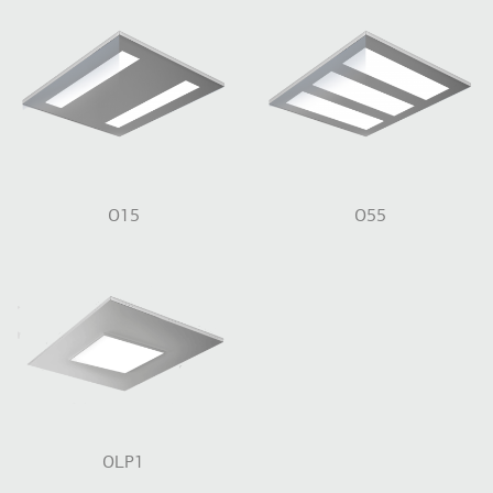
O15
O55
OLP1