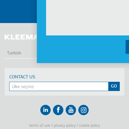
DEVAMI
EK 
Turkish
CONTACT US
Linkedin
Facebook
Youtube
Instagram
terms of use
privacy policy
cookie policy