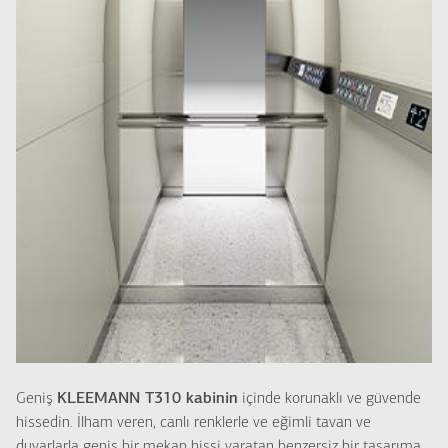
L320
A310
L310
FREIGHT
Yük asansörü
Geniş
KLEEMANN T310 kabinin
içinde korunaklı ve güvende
hissedin. İlham veren, canlı renklerle ve eğimli tavan ve
duvarlarla geniş bir mekan hissi yaratan benzersiz bir tasarıma