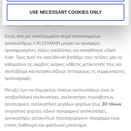
Από ένα πολυτελές ξενοδοχείο παγκόσμιας κλάσης μέχρι μια
τυπική μονοκατοικία, από ένα δημόσιο κτίριο μέχρι αθλητικές
USE NECESSARY COOKIES ONLY
εγκαταστάσεις ή από ένα τοπικό σχολείο μέχρι ένα νοσοκομείο, η
KLEEMANN έχει τη σωστή λύση.
Εκτός από μια ολοκληρωμένη σειρά τυποποιημένων
ανελκυστήρων, η KLEEMANN μπορεί να προσφέρει
προσαρμοσμένες λύσεις κατάλληλες για οποιαδήποτε ειδική
λύση. Προς αυτή την κατεύθυνση βοηθάμε τους πελάτες μας να
καθορίσουν τις ακριβείς ανάγκες κάθετης μετακίνησής τους και
σχεδιάζουμε και κατασκευάζουμε λεπτομερώς τις συμφωνημένες
προδιαγραφές.
Μεταξύ των πιο δημοφιλών λύσεων ανελκυστήρων είναι οι
αντιβανδαλικοί ανελκυστήρες, ανελκυστήρες πυροσβεστών,
αντισεισμικοί, ανελκυστήρες μεγάλων φορτίων (έως
20 τόνων
ονομαστικό φορτίο), ειδικοί πανοραμικοί ανελκυστήρες,
ανελκυστήρες αυτοκινήτων (περιστρεφόμενη πλατφόρμα είναι
επίσης διαθέσιμη) και ψαλιδωτοί μηχανισμοί.