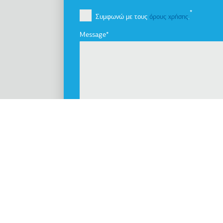
Όραμα, Αποστολή & Αξίες
Συμφωνώ με τους
όρους χρήσης
.
Οι εταιρίες του Ομίλου
Καινοτομία
Message
Ιστορία
Βιωσιμότητα
Ενημέρωση Επενδυτών
Διακρίσεις
Νέα
Προϊόντα
Ανελκυστήρες
Θάλαμοι
Κυλιόμενες σκάλες / Κυλιόμενοι διάδρομοι
Προσβασιμότητα
Συστήματα στάθμευσης
Ανελκυστήρες πλοίων