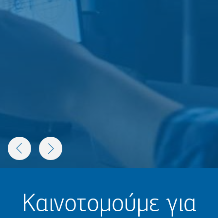
US
NEXT
Καινοτομούμε για