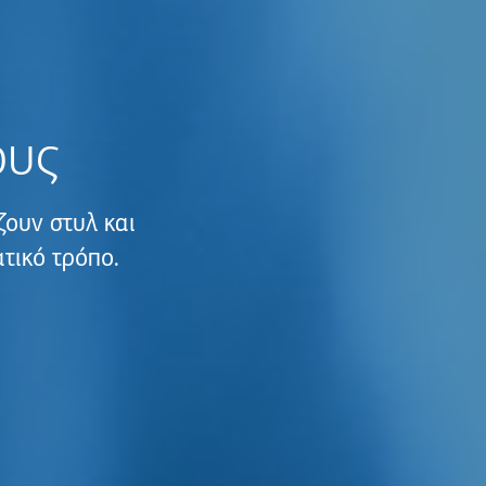
ους
ουν στυλ και
τικό τρόπο.