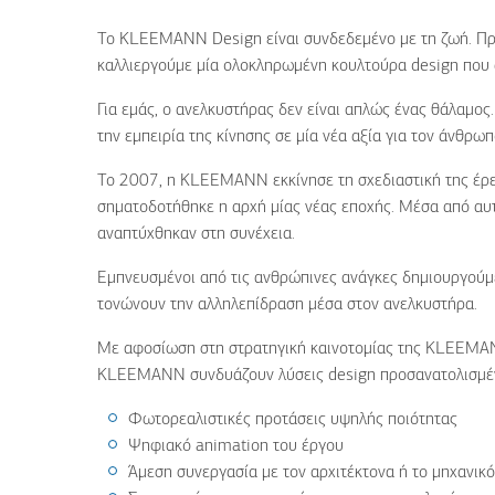
Το
KLEEMANN
Design
είναι συνδεδεμένο με τη ζωή. Π
καλλιεργούμε μία ολοκληρωμένη κουλτούρα
design
που 
Για εμάς, ο ανελκυστήρας δεν είναι απλώς ένας θάλαμος.
την εμπειρία της κίνησης σε μία νέα αξία για τον άνθρωπο
Το 2007, η
KLEEMANN
εκκίνησε τη σχεδιαστική της έρ
σηματοδοτήθηκε η αρχή μίας νέας εποχής. Μέσα από αυτή
αναπτύχθηκαν στη συνέχεια.
Εμπνευσμένοι από τις ανθρώπινες ανάγκες δημιουργούμε 
τονώνουν την αλληλεπίδραση μέσα στον ανελκυστήρα.
Με αφοσίωση στη στρατηγική καινοτομίας της
KLEEMA
KLEEMANN
συνδυάζουν λύσεις
design
προσανατολισμέν
Φωτορεαλιστικές
προτάσεις υψηλής ποιότητας
Ψηφιακό
animation
του έργου
Άμεση συνεργασία με τον αρχιτέκτονα ή το μηχανικ