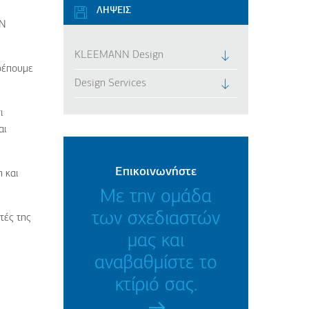
ΛΗΨΕΙΣ
N
KLEEMANN Design
τρέπουμε
Design Services
ι
αι
Επικοινωνήστε
η και
Με την ομάδα
των σχεδιαστών
τές της
μας και
αναβαθμίστε το
κτίριό σας.