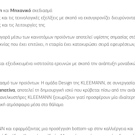
n
και
Μηχανικό
σχεδιασμό.
ς και τις τεχνολογικές εξελίξεις με σκοπό να εκσυγχρονίζει διευρύνοντ
και τις λειτουργίες της.
αγορά μέσω των καινοτόμων προϊόντων αποτελεί υψίστης σημασίας στ
ας που έχει επιτύχει, η εταιρία έχει κατοχυρώσει σειρά εφευρέσεων,
και εξειδικευμένα ινστιτούτα ερευνών με σκοπό την ανάπτυξη μοναδικώ
διασμό των προϊόντων. Η ομάδα
Design
της
KLEEMANN
, σε συνεργασία
απατίνα
, αποτελεί τη δημιουργική ισχύ που κρύβεται πίσω από την αν
ι ανελκυστήρες
KLEEMANN
ξεχωρίζουν γιατί προσφέρουν μία ιδιαίτερ
ική ατμόσφαιρα μέσα στο θάλαμο.
N και εφαρμόζοντας μια προσέγγιση bottom-up στην καλλιέργεια και