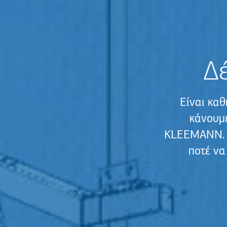
Δέ
Είναι καθ
κάνουμε
KLEEMANN. Ω
ποτέ να