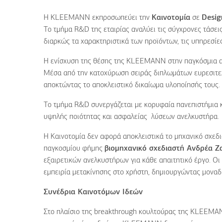
Η
KLEEMANN
εκπροσωπεύει την
Καινοτομία
σε
Desig
Το τμήμα
R
&
D
της εταιρίας αναλύει τις σύγχρονες τάσει
διαρκώς τα χαρακτηριστικά των προϊόντων, τις υπηρεσίες 
Η ενίσχυση της θέσης της
KLEEMANN
στην παγκόσμια 
Μέσα από την κατοχύρωση σειράς διπλωμάτων ευρεσιτεχνί
αποκτώντας το αποκλειστικό δικαίωμα υλοποίησής τους.
Το τμήμα
R
&
D
συνεργάζεται με κορυφαία πανεπιστήμια 
υψηλής ποιότητας και ασφαλείας λύσεων ανελκυστήρα.
Η Καινοτομία δεν αφορά αποκλειστικά το μηχανικό σχε
παγκοσμίου φήμης
βιομηχανικό σχεδιαστή Ανδρέα Ζ
εξαιρετικών ανελκυστήρων για κάθε απαιτητικό έργο. Ο
εμπειρία μετακίνησης στο χρήστη, δημιουργώντας μοναδ
Συνέδρια Καινοτόμων Ιδεών
Στο πλαίσιο της breakthrough κουλτούρας της KLEEMAN