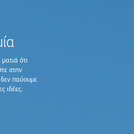
μία
 ματιά ότι
στε στην
 δεν παύουμε
ς ιδέες.