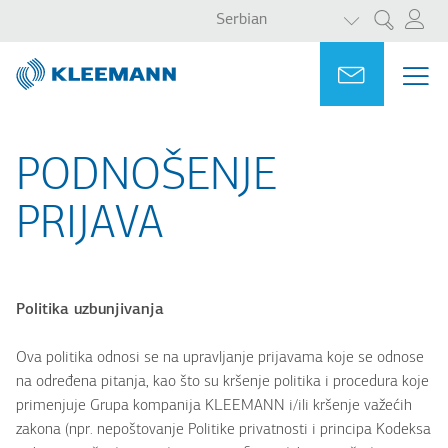
LIST ADDITI
Skip
Skip
Serbian
Претрага
to
to
main
main
Portal
Ask for a
МЕ
ME
content
search
MAI
NAV
PODNOŠENJE
PRIJAVA
Politika uzbunjivanja
Ova politika odnosi se na upravljanje prijavama koje se odnose
na određena pitanja, kao što su kršenje politika i procedura koje
primenjuje Grupa kompanija KLEEMANN i/ili kršenje važećih
zakona (npr. nepoštovanje Politike privatnosti i principa Kodeksa