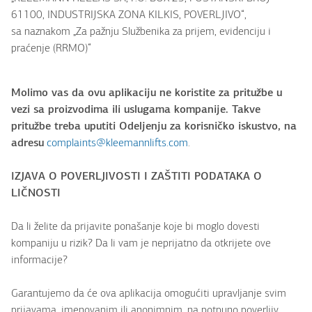
61100, INDUSTRIJSKA ZONA KILKIS, POVERLJIVO“,
sa naznakom „Za pažnju Službenika za prijem, evidenciju i
praćenje (RRMO)“
Molimo vas da ovu aplikaciju ne koristite za pritužbe u
vezi sa proizvodima ili uslugama kompanije. Takve
pritužbe treba uputiti Odeljenju za korisničko iskustvo, na
adresu
complaints@kleemannlifts.com
.
IZJAVA O POVERLJIVOSTI I ZAŠTITI PODATAKA O
LIČNOSTI
Da li želite da prijavite ponašanje koje bi moglo dovesti
kompaniju u rizik? Da li vam je neprijatno da otkrijete ove
informacije?
Garantujemo da će ova aplikacija omogućiti upravljanje svim
prijavama, imenovanim ili anonimnim, na potpuno poverljiv