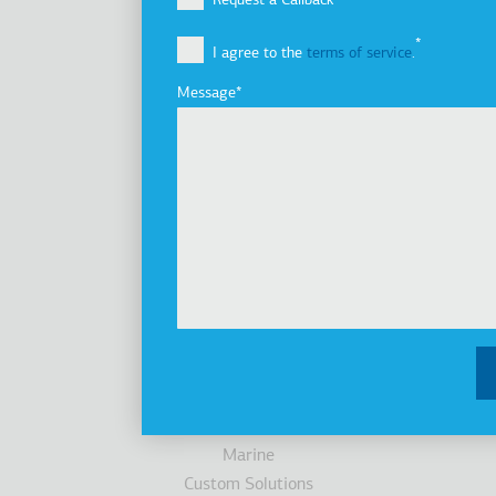
Request a Callback
Vision, Mission & Values
I agree to the
terms of service
.
Group of Companies
Innovation
Message
Sustainability
Investors
Awards
News
Products
Elevators
Cabins
Escalators / Moving Walks
Accessibility
Parking Systems
Marine
Custom Solutions