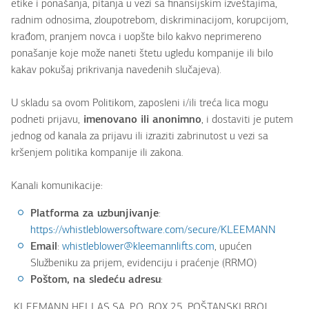
etike i ponašanja, pitanja u vezi sa finansijskim izveštajima,
radnim odnosima, zloupotrebom, diskriminacijom, korupcijom,
krađom, pranjem novca i uopšte bilo kakvo neprimereno
ponašanje koje može naneti štetu ugledu kompanije ili bilo
kakav pokušaj prikrivanja navedenih slučajeva).
U skladu sa ovom Politikom, zaposleni i/ili treća lica mogu
podneti prijavu,
imenovano ili anonimno
, i dostaviti je putem
jednog od kanala za prijavu ili izraziti zabrinutost u vezi sa
kršenjem politika kompanije ili zakona.
Kanali komunikacije:
Platforma za uzbunjivanje
:
https://whistleblowersoftware.com/secure/KLEEMANN
Email
:
whistleblower@kleemannlifts.com
, upućen
Službeniku za prijem, evidenciju i praćenje (RRMO)
Poštom, na sledeću adresu
:
„KLEEMANN HELLAS SA, P.O. BOX 25, POŠTANSKI BROJ