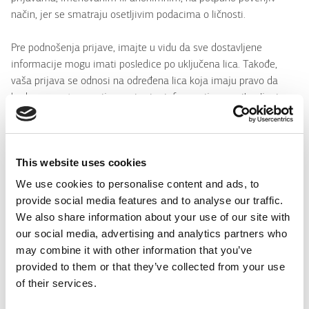
način, jer se smatraju osetljivim podacima o ličnosti.
Pre podnošenja prijave, imajte u vidu da sve dostavljene
informacije mogu imati posledice po uključena lica. Takođe,
vaša prijava se odnosi na određena lica koja imaju pravo da
budu upoznata sa prijavom i svim informacijama prikupljenim u
vezi sa njom.
Zaposleni ili treća lica koja prijavljuju nezakonito ponašanje, kao
This website uses cookies
i lica pomenuta u tim prijavama, imaju pravo na pristup,
ispravku, ažuriranje, prigovor i brisanje svojih podataka o
We use cookies to personalise content and ads, to
ličnosti u skladu sa Opštom uredbom o zaštiti podataka (EU
provide social media features and to analyse our traffic.
679/2016 – GDPR).
We also share information about your use of our site with
our social media, advertising and analytics partners who
KLEEMANN prikuplja i čuva samo neophodne podatke, briše ih
may combine it with other information that you’ve
na bezbedan način nakon tri (3) godine, osim ako postoje
provided to them or that they’ve collected from your use
ozbiljni razlozi za njihovo zadržavanje, i obezbeđuje
of their services.
odgovarajuće tehničke i organizacione mere zaštite.