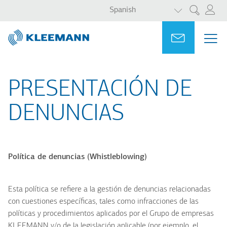
LISTA ADICI
Pasar
Skip
Spanish
Search
al
to
contenido
main
Portal
Ask for a
ME
ME
principal
search
MAI
NAV
PRESENTACIÓN DE
DENUNCIAS
Política de denuncias (Whistleblowing)
Esta política se refiere a la gestión de denuncias relacionadas
con cuestiones específicas, tales como infracciones de las
políticas y procedimientos aplicados por el Grupo de empresas
KLEEMANN y/o de la legislación aplicable (por ejemplo, el