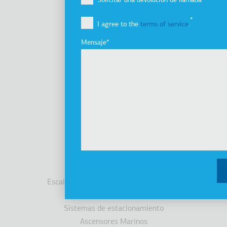
Solicitar una devolución de llamada
Visión, misión y valores
I agree to the
terms of service
.
Grupo de Empresas
Innovación
Mensaje
Historia
Sustentabilidad
Inversores
Premios
Noticias
Productos
Ascensores
Cabinas
Escaleras Mecánicas / Andenes Móviles
Accesibilidad
Sistemas de estacionamiento
Ascensores Marinos