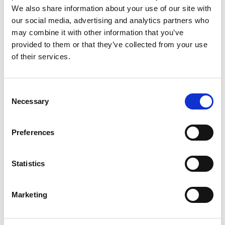
KLEEMANN recopila únicamente los datos necesarios, los
We also share information about your use of our site with
conserva de forma segura y garantiza medidas técnicas y
our social media, advertising and analytics partners who
organizativas adecuadas.
may combine it with other information that you’ve
provided to them or that they’ve collected from your use
of their services.
La Política de Privacidad de KLEEMANN está disponible
en:
https://kleemannlifts.com/privacy-policy
Consent
Necessary
Selection
PROTECCIÓN DEL ANONIMATO
:
Preferences
El principio fundamental es la protección del denunciante, salvo
en casos de denuncias maliciosas.
Statistics
Esta aplicación no requiere información que revele su identidad.
Para más información, consulte la Política de Denuncias.
Marketing