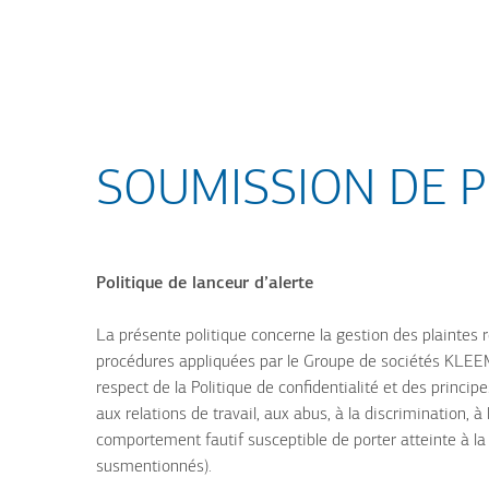
Aller
Skip
au
to
contenu
main
principal
search
SOUMISSION DE P
Politique de lanceur d’alerte
La présente politique concerne la gestion des plaintes re
procédures appliquées par le Groupe de sociétés KLEEMA
respect de la Politique de confidentialité et des princip
aux relations de travail, aux abus, à la discrimination, 
comportement fautif susceptible de porter atteinte à la 
susmentionnés).