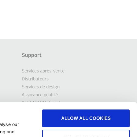
Support
Services après-vente
Distributeurs
Services de design
Assurance qualité
KLEEMANN Portal
Outils et téléchargements
ALLOW ALL COOKIES
Contact
alyse our
ing and