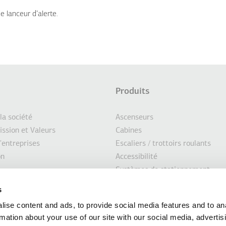
e lanceur d’alerte.
Produits
d
CTIONS SUPPLÉMENTAIRES
 la société
Ascenseurs
ission et Valeurs
Cabines
'entreprises
Escaliers / trottoirs roulants
e
on
Accessibilité
Systèmes de stationnement
pement durable
Marin
s
seurs
Solutions personnalisées
ise content and ads, to provide social media features and to an
Solutions de modernisation
rmation about your use of our site with our social media, advertis
s