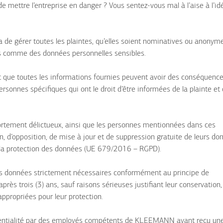
 mettre l’entreprise en danger ? Vous sentez-vous mal à l’aise à l’id
 de gérer toutes les plaintes, qu’elles soient nominatives ou anonym
rées comme des données personnelles sensibles.
rit que toutes les informations fournies peuvent avoir des conséquenc
sonnes spécifiques qui ont le droit d’être informées de la plainte et
ortement délictueux, ainsi que les personnes mentionnées dans ces
on, d’opposition, de mise à jour et de suppression gratuite de leurs d
la protection des données (UE 679/2016 – RGPD).
s données strictement nécessaires conformément au principe de
rès trois (3) ans, sauf raisons sérieuses justifiant leur conservation,
ppropriées pour leur protection.
identialité par des employés compétents de KLEEMANN ayant reçu un