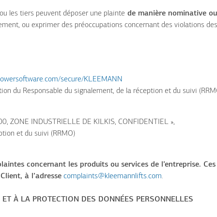
ou les tiers peuvent déposer une plainte
de manière nominative ou
lement, ou exprimer des préoccupations concernant des violations de
eblowersoftware.com/secure/KLEEMANN
ention du Responsable du signalement, de la réception et du suivi (RR
00, ZONE INDUSTRIELLE DE KILKIS, CONFIDENTIEL »,
ption et du suivi (RRMO)
plaintes concernant les produits ou services de l’entreprise. Ces
lient, à l’adresse
complaints@kleemannlifts.com
.
É ET À LA PROTECTION DES DONNÉES PERSONNELLES