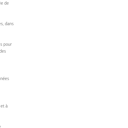
ée de
es, dans
es pour
 des
onnées
 et à
e