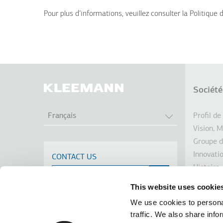
Pour plus d’informations, veuillez consulter la Politique d
Société
Pie
LISTER LES A
Profil de
Français
de
Vision, M
Groupe d
pag
Innovati
CONTACT US
Histoire
Dévelop
This website uses cookie
Investis
We use cookies to personal
Prix
traffic. We also share info
Nouvelle