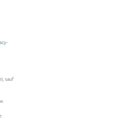
acy-
), sauf
ux.
e.