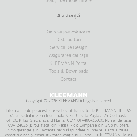
Soluţii de modernizare
Asistenţă
Servicii post-vânzare
Distribuitori
Servicii De Design
Asigurarea calităţii
KLEEMANN Portal
Tools & Downloads
Contact
Copyright © 2026 KLEEMANN All rights reserved
Informațiile de pe acest site web sunt furnizate de KLEEMANΝ HELLAS
SA, cu sediul în Zona Industrială Kilkis, Casuta Poștală 25, Cod poștal
61100, Kilkis, Grecia, având Număr GEMI 014486435000, Număr de taxă
094124623 (Biroul fiscal din Kilkis). Nicio Companie din Grup nu oferă
nicio garanție și nu acceptă nicio răspundere cu privire la actualizarea,
corectitudinea și exhaustivitatea conținutului site-ului KLEEMANN Hellas