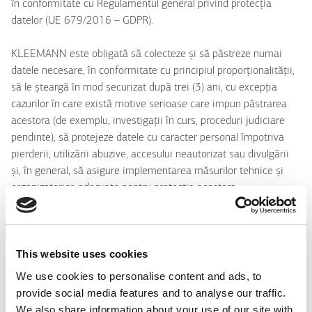
în conformitate cu Regulamentul general privind protecția
datelor (UE 679/2016 – GDPR).
KLEEMANN este obligată să colecteze și să păstreze numai
datele necesare, în conformitate cu principiul proporționalității,
să le șteargă în mod securizat după trei (3) ani, cu excepția
cazurilor în care există motive serioase care impun păstrarea
acestora (de exemplu, investigații în curs, proceduri judiciare
pendinte), să protejeze datele cu caracter personal împotriva
pierderii, utilizării abuzive, accesului neautorizat sau divulgării
și, în general, să asigure implementarea măsurilor tehnice și
organizatorice adecvate pentru protecția acestora.
Datele cu caracter personal sunt colectate și prelucrate în
deplină confidențialitate de către angajații competenți ai
This website uses cookies
KLEEMANN care au beneficiat de instruire specială în acest
scop.
We use cookies to personalise content and ads, to
provide social media features and to analyse our traffic.
În plus, Grupul de companii KLEEMANN a luat toate măsurile
We also share information about your use of our site with