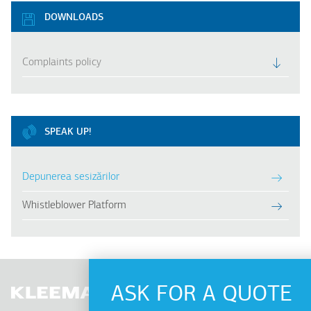
DOWNLOADS
Complaints policy
SPEAK UP!
Depunerea sesizărilor
Whistleblower Platform
ASK FOR A QUOTE