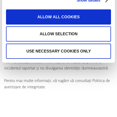
Show details
În cazul formulării unei sesizări rău intenționate, persoana
ALLOW ALL COOKIES
vizată poate solicita divulgarea identității reclamantului pentru
a-și exercita drepturile legale.
ALLOW SELECTION
Această aplicație vă protejează datele cu caracter personal,
întrucât nu este necesară completarea niciunei informații care
ar putea dezvălui identitatea dumneavoastră.
USE NECESSARY COOKIES ONLY
Ne interesează exclusiv informațiile furnizate cu privire la
incidentul raportat și nu divulgarea identității dumneavoastră.
Pentru mai multe informații, vă rugăm să consultați Politica de
avertizare de integritate.