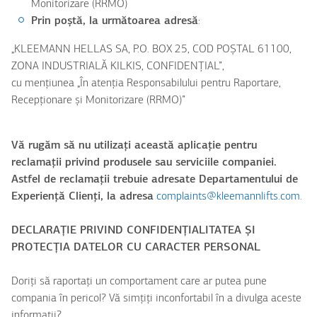
Monitorizare (RRMO)
Prin poștă, la următoarea adresă
:
„KLEEMANN HELLAS SA, P.O. BOX 25, COD POȘTAL 61100,
ZONA INDUSTRIALĂ KILKIS, CONFIDENȚIAL”,
cu mențiunea „În atenția Responsabilului pentru Raportare,
Recepționare și Monitorizare (RRMO)”
Vă rugăm să nu utilizați această aplicație pentru
reclamații privind produsele sau serviciile companiei.
Astfel de reclamații trebuie adresate Departamentului de
Experiență Clienți, la adresa
complaints@kleemannlifts.com
.
DECLARAȚIE PRIVIND CONFIDENȚIALITATEA ȘI
PROTECȚIA DATELOR CU CARACTER PERSONAL
Doriți să raportați un comportament care ar putea pune
compania în pericol? Vă simțiți inconfortabil în a divulga aceste
informații?