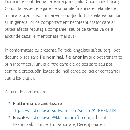
Politicii de confidențialitate și a principiilor Codului de Etică și
Conduită, aspecte legate de situațiile financiare, relațiile de
muncă, abuzul, discriminarea, corupția, furtul, spălarea banilor
și, în general, orice comportament necorespunzător care ar
putea afecta reputația companiei sau orice tentativă de a
ascunde cazurile menționate mai sus).
În conformitate cu prezenta Politică, angajații și/sau terții pot
depune o sesizare
fie nominal, fie anonim
și o pot transmite
prin intermediul unuia dintre canalele de sesizare sau pot
semnala preocupări legate de încălcarea politicilor companiei
sau a legislației.
Canale de comunicare:
Platforma de avertizare
:
https://whistleblowersoftware.com/secure/KLEEMANN
Email
:
whistleblower@kleemannlifts.com
, adresat
Responsabilului pentru Raportare, Recepționare și