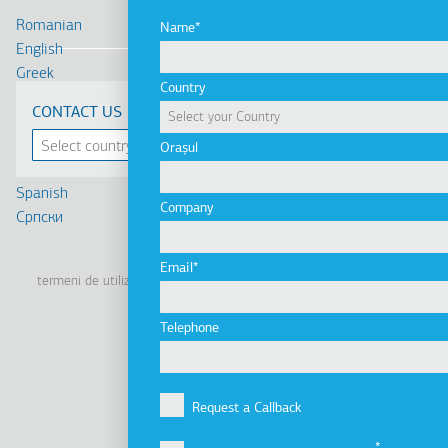
Romanian
Name
English
Greek
Country
Deutsch
CONTACT US
Français
Russian
Orașul
Turkish
Spanish
Company
Cрпски
Linkedin
Facebook
Youtube
Instagram
Email
termeni de utilizare
politica de confidenţialitate
politica cookie
Footer
Tel: +30 2341 038 100
Telephone
Terms
Companie
Subsol
Profilul companiei
Request a Callback
Viziune, misiune şi valori