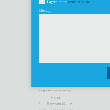
I agree to the
terms of service
.
Grupul de companii
Innovation
Message
Istoric
Dezvoltare durabilă
Investitori
Premii
Ştiri
Produse
Ascensoare
Cabine
Scări/trotuare rulante
Accesibilitate
Sisteme de parcare
Marin
Soluţii personalizate