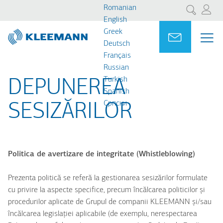
Sari
Skip
Romanian
Cercetare
la
to
English
conținutul
main
Greek
Portal
Ask for a
MEN
ME
principal
search
Deutsch
MAI
Français
NAV
Russian
Turkish
DEPUNEREA
Spanish
Cрпски
SESIZĂRILOR
Politica de avertizare de integritate (Whistleblowing)
Prezenta politică se referă la gestionarea sesizărilor formulate
cu privire la aspecte specifice, precum încălcarea politicilor și
procedurilor aplicate de Grupul de companii KLEEMANN și/sau
încălcarea legislației aplicabile (de exemplu, nerespectarea