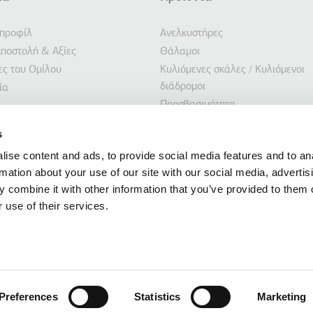
σέλιδο
ΤΩΝ ΕΝΕΡΓΕΙΩΝ
 προφίλ
Ανελκυστήρες
ποστολή & Αξίες
Θάλαμοι
ίες του Ομίλου
Κυλιόμενες σκάλες / Κυλιόμενοι
διάδρομοι
ία
Προσβασιμότητα
Συστήματα στάθμευσης
τητα
s
Ανελκυστήρες πλοίων
ση Επενδυτών
ise content and ads, to provide social media features and to an
Προσαρμοσμένες λύσεις
ις
rmation about your use of our site with our social media, advertis
Λύσεις ανακαίνισης
 combine it with other information that you’ve provided to them o
 use of their services.
φορίες του ιστότοπου αυτού παρέχονται από την ΚΛΕΜΑΝ ΕΛΛΑΣ ΑΒΕΕ, με έδρα τη
ς, Ελλάδα, με Αριθμό Γ.Ε.ΜΗ. 014486435000, Α.Φ.Μ. 094124623 (Δ.Ο.Υ. Κιλκίς). Κα
ύνη για την επικαιρότητα, την ορθότητα και την πληρότητα του περιεχομένου το
Preferences
Statistics
Marketing
τους άλλους ιστότο