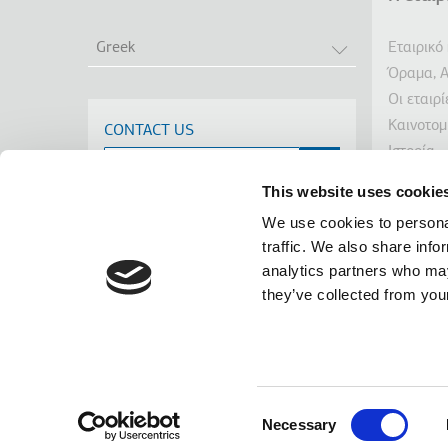
Υπο
ΛΙΣΤΑ ΠΡΟΣΘΕ
Εταιρικό
Greek
Όραμα, Α
Οι εταιρ
Καινοτομ
CONTACT US
Ιστορία
Βιωσιμό
This website uses cookie
Ενημέρω
We use cookies to personal
Διακρίσε
traffic. We also share info
Νέα
analytics partners who may
Linkedin
Facebook
Youtube
Instagram
terms of use
privacy policy
cookie policy
they’ve collected from your
Footer
Tel: +30 2341 038 100
Terms
Οι πληρο
Κιλκί
Consent
καμία ευθ
Necessary
Selection