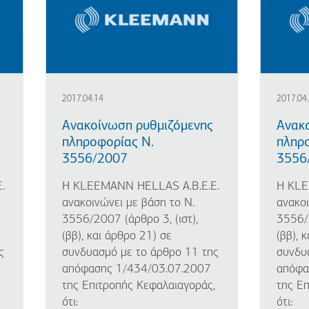
2017.04.14
2017.04
Ανακοίνωση ρυθμιζόμενης
Ανακ
πληροφορίας Ν.
πληρ
3556/2007
3556
.
Η KLEEMANN HELLAS A.B.E.E.
Η KLE
ανακοινώνει με βάση το Ν.
ανακοι
3556/2007 (άρθρο 3, (ιστ),
3556/2
(ββ), και άρθρο 21) σε
(ββ), 
ς
συνδυασμό με το άρθρο 11 της
συνδυ
απόφασης 1/434/03.07.2007
απόφα
,
της Επιτροπής Κεφαλαιαγοράς,
της Ε
ότι:
ότι: