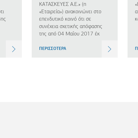
ΚΑΤΑΣΚΕΥΕΣ Α.Ε.» (η
«
τι
«Εταιρεία») ανακοινώνει στο
α
8ης
επενδυτικό κοινό ότι σε
κ
συνέχεια σχετικής απόφασης
της από 04 Μαΐου 2017 έκ
ΠΕΡΙΣΣΟΤΕΡΑ
Π