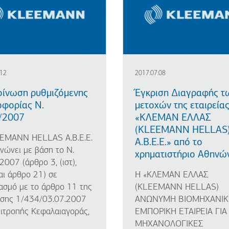
.12
2017.07.08
οίνωση ρυθμιζόμενης
Έγκριση Διαγραφής τ
οφορίας Ν.
μετοχών της εταιρεία
/2007
«ΚΛΕΜΑΝ ΕΛΛΑΣ
(KLEEMANN HELLAS
EMANN HELLAS A.B.E.E.
Α.Β.Ε.Ε.» από το
νώνει με βάση το Ν.
χρηματιστήριο Αθηνώ
007 (άρθρο 3, (ιστ),
και άρθρο 21) σε
Η «ΚΛΕΜΑΝ ΕΛΛΑΣ
ασμό με το άρθρο 11 της
(KLEEMANN HELLAS)
σης 1/434/03.07.2007
ΑΝΩΝΥΜΗ ΒΙΟΜΗΧΑΝΙΚ
πιτροπής Κεφαλαιαγοράς,
ΕΜΠΟΡΙΚΗ ΕΤΑΙΡΕΙΑ ΓΙΑ
ΜΗΧΑΝΟΛΟΓΙΚΕΣ