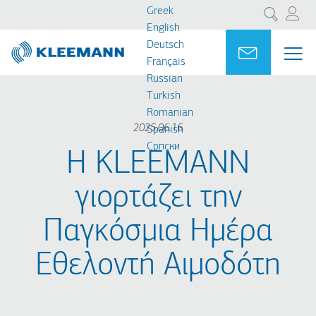
Παράκαμψη
Skip
Greek
Αναζήτηση
προς
to
English
το
main
Deutsch
Portal
Ask for a
ΜΕ
ME
κυρίως
search
Français
MAI
περιεχόμενο
Russian
NAV
Turkish
Romanian
2025.06.16
Spanish
Cрпски
Η KLEEMANN
γιορτάζει την
Παγκόσμια Ημέρα
Εθελοντή Αιμοδότη