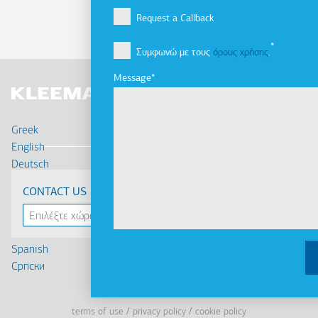
Request a Callback
Συμφωνώ με τους
όρους χρήσης
.
Message
Greek
English
Deutsch
Français
CONTACT US
Russian
Turkish
Romanian
Spanish
Cрпски
Linkedin
Facebook
Youtube
Instagram
terms of use
privacy policy
cookie policy