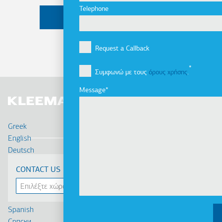
Telephone
Request a Callback
Συμφωνώ με τους
όρους χρήσης
.
Message
Greek
English
Deutsch
Français
CONTACT US
Russian
Turkish
Romanian
Spanish