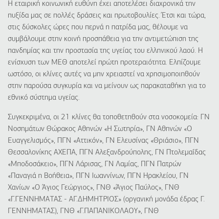
Η εταιρική κοινωνική ευθύνη έχει αποτελέσει διαχρονικά την
πυξίδα μας σε πολλές δράσεις και πρωτοβουλίες. Έτσι και τώρα,
στις δύσκολες ώρες που περνά η πατρίδα μας, θέλουμε να
συμβάλουμε στην κοινή προσπάθεια για την αντιμετώπιση της
πανδημίας και την προστασία της υγείας του ελληνικού λαού. Η
ενίσχυση των ΜΕΘ αποτελεί πρώτη προτεραιότητα. Ελπίζουμε
ωστόσο, οι κλίνες αυτές να μην χρειαστεί να χρησιμοποιηθούν
στην παρούσα συγκυρία και να μείνουν ως παρακαταθήκη για το
εθνικό σύστημα υγείας.
Συγκεκριμένα, οι 21 κλίνες θα τοποθετηθούν στα νοσοκομεία: ΓΝ
Νοσημάτων Θώρακος Αθηνών «Η Σωτηρία», ΓΝ Αθηνών «Ο
Ευαγγελισμός», ΠΓΝ «Αττικόν», ΓΝ Ελευσίνας «Θριάσιο», ΠΓΝ
Θεσσαλονίκης ΑΧΕΠΑ, ΠΓΝ Αλεξανδρούπολης, ΓΝ Πτολεμαΐδας
«Μποδοσάκειο», ΠΓΝ Λάρισας, ΓΝ Λαμίας, ΠΓΝ Πατρών
«Παναγιά η Βοήθεια», ΠΓΝ Ιωαννίνων, ΠΓΝ Ηρακλείου, ΓΝ
Χανίων «Ο Άγιος Γεώργιος», ΓΝΘ «Άγιος Παύλος», ΓΝΘ
«Γ.ΓΕΝΝΗΜΑΤΑΣ - ΑΓ.ΔΗΜΗΤΡΙΟΣ» (οργανική μονάδα έδρας Γ.
ΓΕΝΝΗΜΑΤΑΣ), ΓΝΘ «Γ.ΠΑΠΑΝΙΚΟΛΑΟΥ», ΓΝΘ