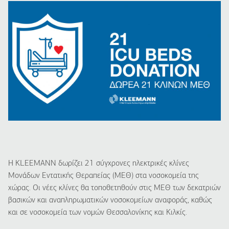
Η KLEEMANN δωρίζει 21 σύγχρονες ηλεκτρικές κλίνες
Μονάδων Εντατικής Θεραπείας (ΜΕΘ) στα νοσοκομεία της
χώρας. Οι νέες κλίνες θα τοποθετηθούν στις ΜΕΘ των δεκατριών
βασικών και αναπληρωματικών νοσοκομείων αναφοράς, καθώς
και σε νοσοκομεία των νομών Θεσσαλονίκης και Κιλκίς.