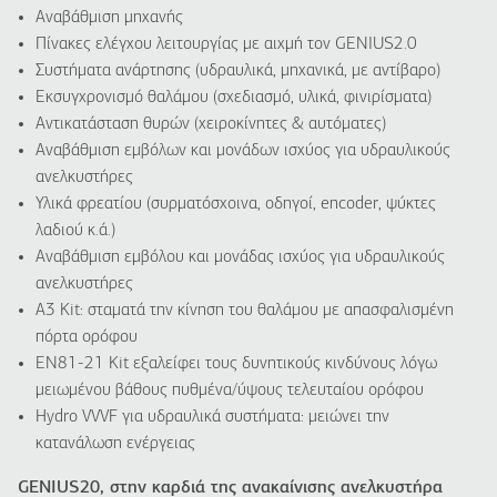
Αναβάθμιση μηχανής
Πίνακες ελέγχου λειτουργίας με αιχμή τον GENIUS2.0
Συστήματα ανάρτησης (υδραυλικά, μηχανικά, με αντίβαρο)
Εκσυγχρονισμό θαλάμου (σχεδιασμό, υλικά, φινιρίσματα)
Αντικατάσταση θυρών (χειροκίνητες & αυτόματες)
Αναβάθμιση εμβόλων και μονάδων ισχύος για υδραυλικούς
ανελκυστήρες
Υλικά φρεατίου (συρματόσχοινα, οδηγοί, encoder, ψύκτες
λαδιού κ.ά.)
Αναβάθμιση εμβόλου και μονάδας ισχύος για υδραυλικούς
ανελκυστήρες
A3 Kit: σταματά την κίνηση του θαλάμου με απασφαλισμένη
πόρτα ορόφου
EN81-21 Kit εξαλείφει τους δυνητικούς κινδύνους λόγω
μειωμένου βάθους πυθμένα/ύψους τελευταίου ορόφου
Hydro VVVF για υδραυλικά συστήματα: μειώνει την
κατανάλωση ενέργειας
GENIUS20, στην καρδιά της ανακαίνισης ανελκυστήρα