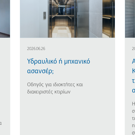
2026.06.26
2
Υδραυλικό ή μηχανικό
ασανσέρ;
Οδηγός για ιδιοκτήτες και
α
διαχειριστές κτιρίων
Η
σ
τ
α
η
σ