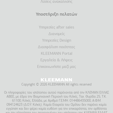
Λύσεις ανακαίνισης
Υποστήριξη πελατών
Υπηρεσίες after sales
Διανομείς
Υπηρεσίες Design
Διασφάλιση ποιότητας
KLEEMANN Portal
Εργαλεία & Λήψεις
Επικοινωνήστε μαζί μας
Copyright © 2026 KLEEMANN All rights reserved
Οι πληροφορίες του ιστότοπου αυτού παρέχονται από την ΚΛΕΜΑΝ ΕΛΛΑΣ
ΑΒΕΕ, με έδρα την Βιομηχανική Περιοχή του Κιλκίς, Ταχ. Θυρίδα 25, Τ.Κ.
61100, Κιλκίς, Ελλάδα, με Αριθμό Γ.Ε.ΜΗ. 014486435000, Α.Φ.Μ.
094124623 (Δ.Ο.Υ. Κιλκίς). Καμία Εταιρεία του Ομίλου δεν παρέχει καμία
εγγύηση και δεν φέρει καμία ευθύνη για την επικαιρότητα, την ορθότητα
και την πληρότητα του περιεχομένου του ιστότοπου της ΚΛΕΜΑΝ ΕΛΛΑΣ