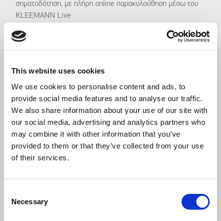
σηματοδότηση, με πλήρη online παρακολούθηση μέσω του
KLEEMANN Live
Επιτρέπει απομακρυσμένο έλεγχο, προληπτική συντήρηση και
διάγνωση σε πραγματικό χρόνο μέσω του KLEEMANN Live
Πλήρες kit ηλεκτρονικών
This website uses cookies
Δίνει μια συνολική λύση "all-in-one", που ανανεώνει τα βασικά
We use cookies to personalise content and ads, to
συστήματα του ανελκυστήρα για αξιόπιστη λειτουργία και
provide social media features and to analyse our traffic.
μακροχρόνια απόδοση
We also share information about your use of our site with
our social media, advertising and analytics partners who
Ανακαίνιση KLEEMANN, μια έξυπνη επένδυση
may combine it with other information that you’ve
Η ανακαίνιση με την KLEEMANN παρατείνει τη διάρκεια ζωής
provided to them or that they’ve collected from your use
του ανελκυστήρα και προετοιμάζει το κτίριο για το μέλλον.
of their services.
Πρόκειται για μια επένδυση σε καινοτόμες λύσεις, που
προσφέρουν πλήρη συμβατότητα συστημάτων, αξιοπιστία και
βελτιωμένη ενεργειακή απόδοση, αυξάνοντας την αξία του
Consent
ακινήτου σας.
Necessary
Selection
Είτε χρειάζεστε πλήρη αντικατάσταση είτε εξατομικευμένες