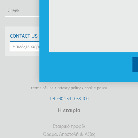
ΛΙΣ
Greek
CONTACT US
Linkedin
Facebook
Youtube
Instagram
terms of use
privacy policy
cookie policy
Footer
Tel: +30 2341 038 100
Terms
Η εταιρία
Υποσέλιδο
Εταιρικό προφίλ
Όραμα, Αποστολή & Αξίες