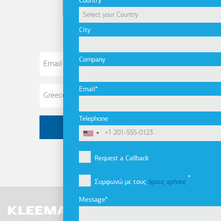
Country
Newsletter
City
Email
Company
Address
Email
Telephone
Request a Callback
Συμφωνώ με τους
όρους χρήσης
.
Message