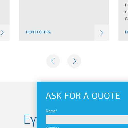
π
α
ε
ΠΕΡΙΣΣΟΤΕΡΑ
Π
PREVIOUS
NEXT
ASK FOR A QUOTE
Name
Εγγραφείτε στο