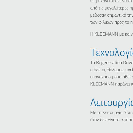
Οι μηχανικοί ανελκυσ
από τις μεγαλύτερες 
μείωσαν σημαντικά την
των φιλικών προς το 
Η KLEEMANN με καινοτ
Tεχνολογί
Το Regeneration Drive
ο άδειος θάλαμος κινε
επαναχρησιμοποιηθεί α
KLEEMANN παράγει καθ
Λειτουργ
Με τη λειτουργία Stan
όταν δεν γίνεται χρήσ