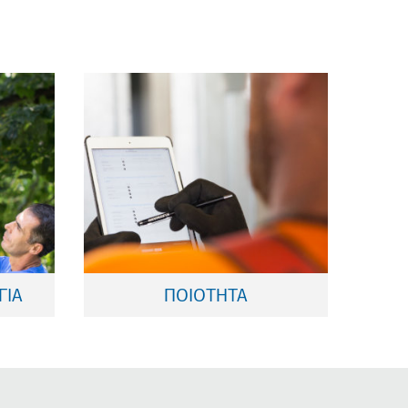
παραγωγικής διαδικασίας
ας.
διάρκεια της
το
ποιότητας καθ’ όλη τη
νες
Ενδελεχής έλεγχος
ΓΙΑ
ΠΟΙΟΤΗΤΑ