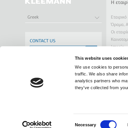
Η εταιρ
Υπο
ΛΙΣΤΑ ΠΡΟΣΘΕ
Εταιρικό
Greek
Όραμα, Α
Οι εταιρ
Καινοτομ
CONTACT US
Ιστορία
Βιωσιμό
This website uses cookie
Ενημέρω
We use cookies to personal
Διακρίσε
traffic. We also share info
Νέα
analytics partners who may
Linkedin
Facebook
Youtube
Instagram
terms of use
privacy policy
cookie policy
they’ve collected from your
Footer
Tel: +30 2341 038 100
Terms
Οι πληρο
Κιλκί
Consent
καμία ευθ
Necessary