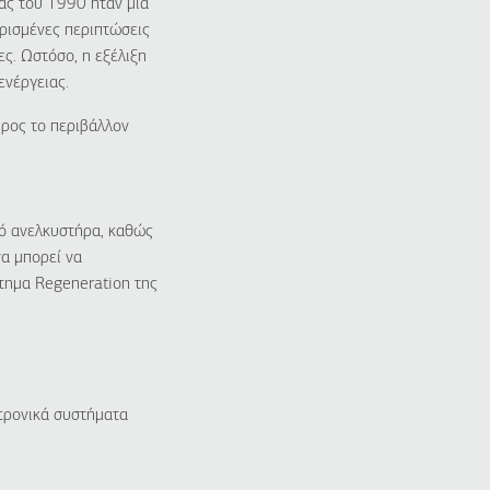
ας του 1990 ήταν μία
ρισμένες περιπτώσεις
ς. Ωστόσο, η εξέλιξη
ενέργειας.
προς το περιβάλλον
κό ανελκυστήρα, καθώς
να μπορεί να
στημα Regeneration της
κτρονικά συστήματα