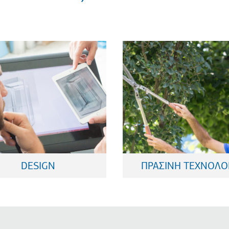
ανελκυστήρα
περιβάλλον γύρω μ
την αισθητική του
λύσεις. Σεβόμαστε 
ign που αναδεικνύει
Σχεδιάζουμε πράσι
αγκοσμίου κλάσης
DESIGN
ΠΡΑΣΙΝΗ ΤΕΧΝΟΛΟ