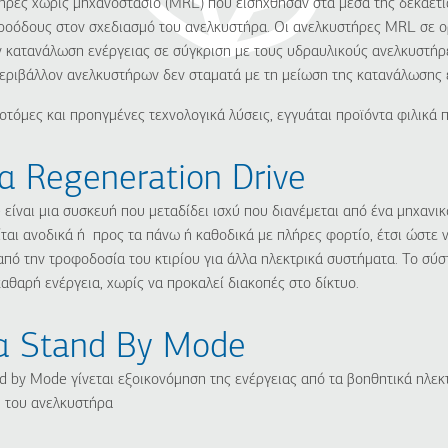
τήρες χωρίς μηχανοστάσιο (MRL) που εισήχθησαν στα μέσα της δεκαετί
προόδους στον σχεδιασμό του ανελκυστήρα. Οι ανελκυστήρες MRL σε ο
 κατανάλωση ενέργειας σε σύγκριση με τους υδραυλικούς ανελκυστήρε
περιβάλλον ανελκυστήρων δεν σταματά με τη μείωση της κατανάλωσης 
όμες και προηγμένες τεχνολογικά λύσεις, εγγυάται προϊόντα φιλικά 
α Regeneration Drive
 είναι μια συσκευή που μεταδίδει ισχύ που διανέμεται από ένα μηχανι
ίται ανοδικά ή προς τα πάνω ή καθοδικά με πλήρες φορτίο, έτσι ώστε 
πό την τροφοδοσία του κτιρίου για άλλα ηλεκτρικά συστήματα. To σύ
αρή ενέργεια, χωρίς να προκαλεί διακοπές στο δίκτυο.
ία Stand By Mode
d by Mode γίνεται εξοικονόμηση της ενέργειας από τα βοηθητικά ηλε
η του ανελκυστήρα