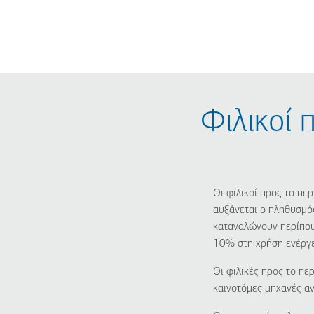
Παράκαμψη
Skip
προς
to
το
main
κυρίως
search
περιεχόμενο
Φιλικοί 
Οι φιλικοί προς το πε
αυξάνεται ο πληθυσμός
καταναλώνουν περίπου
10% στη χρήση ενέργει
Οι φιλικές προς το πε
καινοτόμες μηχανές αν