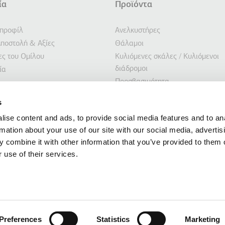
ία
Προϊόντα
σέλιδο
ΤΩΝ ΕΝΕΡΓΕΙΩΝ
 προφίλ
Ανελκυστήρες
ποστολή & Αξίες
Θάλαμοι
ίες του Ομίλου
Κυλιόμενες σκάλες / Κυλιόμενοι
διάδρομοι
ία
Προσβασιμότητα
Συστήματα στάθμευσης
τητα
s
Ανελκυστήρες πλοίων
ση Επενδυτών
ise content and ads, to provide social media features and to an
Προσαρμοσμένες λύσεις
ις
rmation about your use of our site with our social media, advertis
Λύσεις ανακαίνισης
 combine it with other information that you’ve provided to them o
 use of their services.
φορίες του ιστότοπου αυτού παρέχονται από την ΚΛΕΜΑΝ ΕΛΛΑΣ ΑΒΕΕ, με έδρα τη
ς, Ελλάδα, με Αριθμό Γ.Ε.ΜΗ. 014486435000, Α.Φ.Μ. 094124623 (Δ.Ο.Υ. Κιλκίς). Κα
ύνη για την επικαιρότητα, την ορθότητα και την πληρότητα του περιεχομένου το
Preferences
Statistics
Marketing
τους άλλους ιστότο