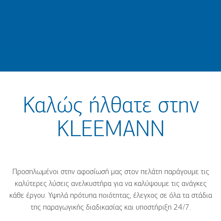
Now available only at KLEEMANN Portal
Discover More
Καλώς ήλθατε στην
KLEEMANN
Προσηλωμένοι στην αφοσίωσή μας στον πελάτη παράγουμε τις
καλύτερες λύσεις ανελκυστήρα για να καλύψουμε τις ανάγκες
κάθε έργου. Υψηλά πρότυπα ποιότητας, έλεγχος σε όλα τα στάδια
της παραγωγικής διαδικασίας και υποστήριξη 24/7.