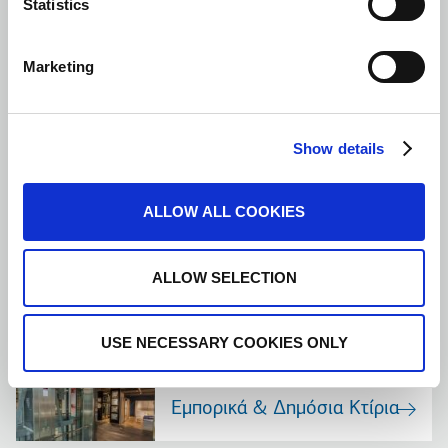
Statistics
Elevator Uses
Marketing
Finding the product you are looking for is straightforward and
simple. Filter your building use options and select the best lift
Show details
solution.
ALLOW ALL COOKIES
MORE
ALLOW SELECTION
Ανελκυστήρες για κτίρια
κατοικιών
USE NECESSARY COOKIES ONLY
Εμπορικά & Δημόσια Κτίρια