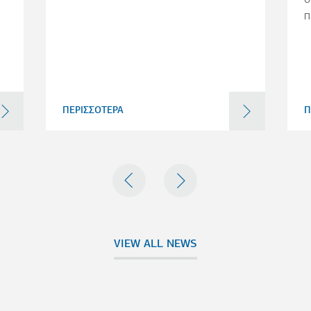
π
2
ΠΕΡΙΣΣΟΤΕΡΑ
Π
PREVIOUS
NEXT
VIEW ALL NEWS