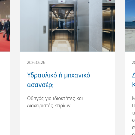
2026.06.26
2
Υδραυλικό ή μηχανικό
ασανσέρ;
α
Οδηγός για ιδιοκτήτες και
Μ
διαχειριστές κτιρίων
Π
τ
ο
σ
ο