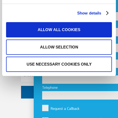
Name
Show details
Εγγραφείτε στο
Country
Newsletter
ALLOW ALL COOKIES
City
ALLOW SELECTION
Email
Company
Address
USE NECESSARY COOKIES ONLY
Email
Telephone
Request a Callback