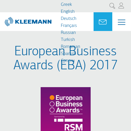
Παράκαμψη
Skip
Greek
Αναζήτηση
προς
to
English
το
main
Deutsch
Portal
Ask for a
ΜΕ
ME
κυρίως
search
Français
MAI
περιεχόμενο
Russian
NAV
Turkish
Romanian
European Business
Spanish
Cрпски
Awards (EBA) 2017