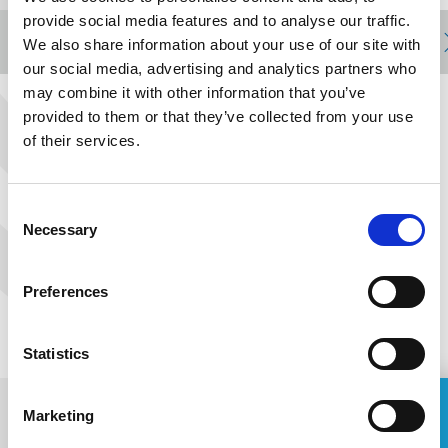
provide social media features and to analyse our traffic.
We also share information about your use of our site with
our social media, advertising and analytics partners who
RE
MORE
MORE
MORE
MORE
MORE
MORE
MORE
MORE
MORE
MORE
MORE
MORE
MORE
MO
may combine it with other information that you’ve
provided to them or that they’ve collected from your use
of their services.
Consent
Necessary
Selection
Preferences
Statistics
Marketing
ASK FOR A QUOTE