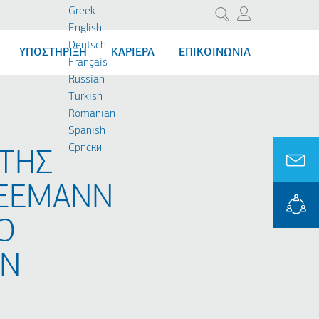
Greek
Αναζήτηση
English
Deutsch
ΥΠΟΣΤΗΡΙΞΗ
ΚΑΡΙΕΡΑ
ΕΠΙΚΟΙΝΩΝΙΑ
Français
Russian
Turkish
Romanian
Spanish
Cрпски
ΤΗΣ
LEEMANN
ΤΟ
ΩΝ