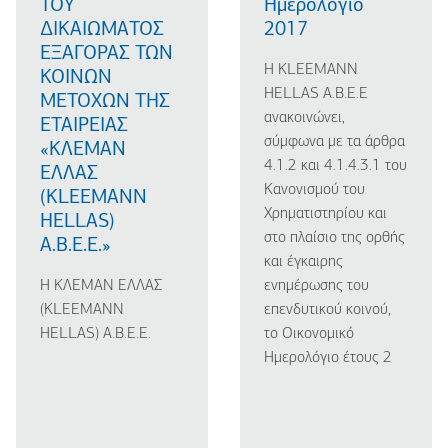
ΤΟΥ
Ημερολόγιο
ΔΙΚΑΙΩΜΑΤΟΣ
2017
ΕΞΑΓΟΡΑΣ ΤΩΝ
Η KLEEMANN
ΚΟΙΝΩΝ
HELLAS Α.Β.Ε.Ε
ΜΕΤΟΧΩΝ ΤΗΣ
ανακοινώνει,
ΕΤΑΙΡΕΙΑΣ
σύμφωνα με τα άρθρα
«ΚΛΕΜΑΝ
4.1.2 και 4.1.4.3.1 του
ΕΛΛΑΣ
Κανονισμού του
(KLEEMANN
Χρηματιστηρίου και
HELLAS)
στο πλαίσιο της ορθής
Α.Β.Ε.Ε.»
και έγκαιρης
Η ΚΛΕΜΑΝ ΕΛΛΑΣ
ενημέρωσης του
(KLEEMANN
επενδυτικού κοινού,
HELLAS) Α.Β.Ε.Ε.
το Οικονομικό
Ημερολόγιο έτους 2