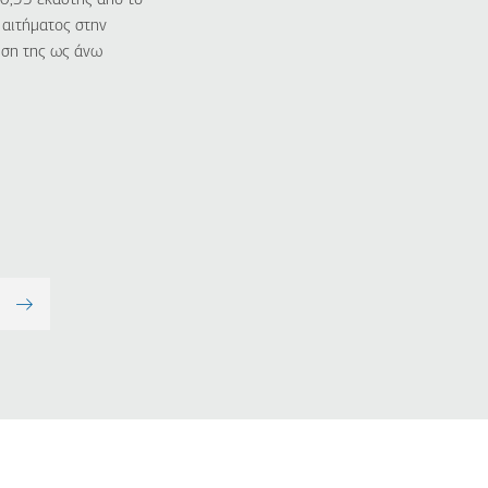
 0,35 εκάστης από το
 αιτήματος στην
ηση της ως άνω