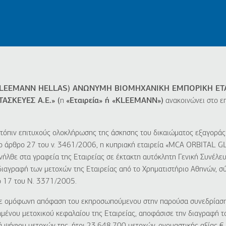
KLEEMANN HELLAS) ΑΝΩΝΥΜΗ ΒΙΟΜΗΧΑΝΙΚΗ ΕΜΠΟΡΙΚΗ ΕΤΑΙ
ΣΚΕΥΕΣ Α.Ε.» (
η
«Εταιρεία» ή «KLEEMANN»)
ανακοινώνει στο επ
ατόπιν επιτυχούς ολοκλήρωσης της άσκησης του δικαιώματος εξαγοράς
το άρθρο 27 του ν. 3461/2006, η κυπριακή εταιρεία «MCA ORBITAL
νήλθε στα γραφεία της Εταιρείας σε έκτακτη αυτόκλητη Γενική Συνέλε
διαγραφή των μετοχών της Εταιρείας από το Χρηματιστήριο Αθηνών, 
 17 του Ν. 3371/2005.
 με ομόφωνη απόφαση του εκπροσωπούμενου στην παρούσα συνεδρίασ
μένου μετοχικού κεφαλαίου της Εταιρείας, αποφάσισε την διαγραφή 