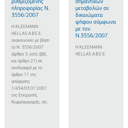
ρυθμιζόμενης
σημαντικών
πληροφορίας Ν.
μεταβολών σε
3556/2007
δικαιώματα
ψήφου σύμφωνα
Η KLEEMANN
με τον
HELLAS A.B.E.E.
Ν.3556/2007
ανακοινώνει με βάση
το Ν. 3556/2007
Η KLEEMANN
(άρθρο 3, (ιστ), (ββ),
HELLAS A.B.E.E.
και άρθρο 21) σε
συνδυασμό με το
άρθρο 11 της
απόφασης
1/434/03.07.2007
της Επιτροπής
Κεφαλαιαγοράς, ότι: