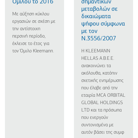
Ομίλου το 2016
σημαντικών
μεταβολών σε
Με αύξηση κύκλου
δικαιώματα
εργασιών σε σχέση με
ψήφου σύμφωνα
την αντίστοιχη
με τον
περσινή περίοδο,
Ν.3556/2007
έκλεισε το έτος για
τον Όμιλο Kleemann.
Η KLEEMANN
HELLAS A.B.E.E.
ανακοινώνει τα
ακόλουθα, κατόπιν
σχετικής ενημέρωσης
που έλαβε από την
εταιρία MCA ORBITAL
GLOBAL HOLDINGS
LTD και τα πρόσωπα
που ενεργούν
συντονισμένα με
αυτόν βάσει της συμφ