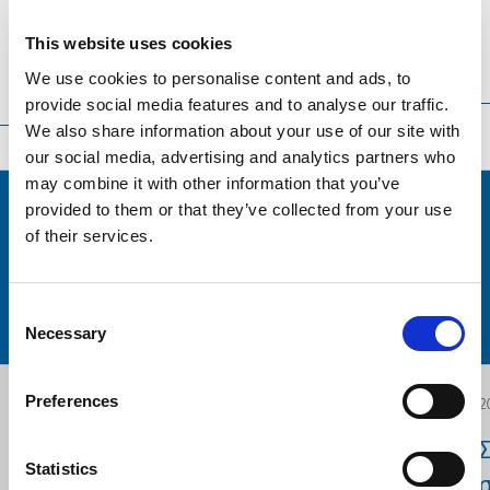
This website uses cookies
We use cookies to personalise content and ads, to
Translation language
Sort
Σειρά
provide social media features and to analyse our traffic.
by
We also share information about your use of our site with
our social media, advertising and analytics partners who
may combine it with other information that you’ve
provided to them or that they’ve collected from your use
of their services.
Consent
Necessary
Selection
Preferences
2024.12.19
2
Επενδυτικά Σχέδια
Statistics
Καινοτομίας
σ