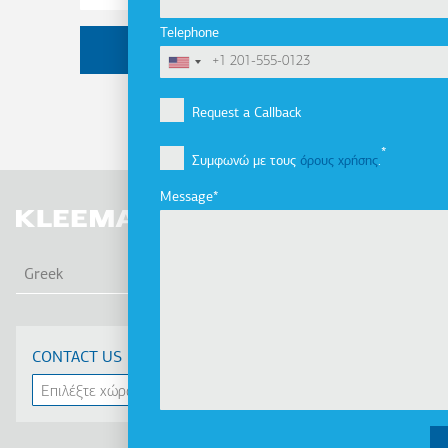
Telephone
Request a Callback
Συμφωνώ με τους
όρους χρήσης
.
Message
ΛΙΣ
Greek
CONTACT US