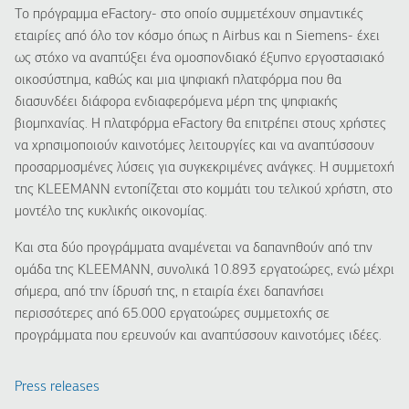
Το πρόγραμμα
eFactory
- στο οποίο συμμετέχουν σημαντικές
εταιρίες από όλο τον κόσμο όπως η
Airbus
και η
Siemens
- έχει
ως στόχο να αναπτύξει ένα ομοσπονδιακό έξυπνο εργοστασιακό
οικοσύστημα, καθώς και μια ψηφιακή πλατφόρμα που θα
διασυνδέει διάφορα ενδιαφερόμενα μέρη της ψηφιακής
βιομηχανίας. Η πλατφόρμα
eFactory
θα επιτρέπει στους χρήστες
να χρησιμοποιούν καινοτόμες λειτουργίες και να αναπτύσσουν
προσαρμοσμένες λύσεις για συγκεκριμένες ανάγκες. Η συμμετοχή
της
KLEEMANN
εντοπίζεται στο κομμάτι του τελικού χρήστη, στο
μοντέλο της κυκλικής οικονομίας.
Και στα δύο προγράμματα αναμένεται να δαπανηθούν από την
ομάδα της
KLEEMANN
, συνολικά 10.893 εργατοώρες, ενώ μέχρι
σήμερα, από την ίδρυσή της, η εταιρία έχει δαπανήσει
περισσότερες από 65.000 εργατοώρες συμμετοχής σε
προγράμματα που ερευνούν και αναπτύσσουν καινοτόμες ιδέες.
Press releases