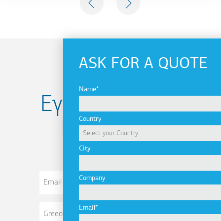
PREVIOUS
NEXT
ASK FOR A QUOTE
Name
Εγγραφείτε στο
Country
Newsletter
City
Email
Company
Address
Email