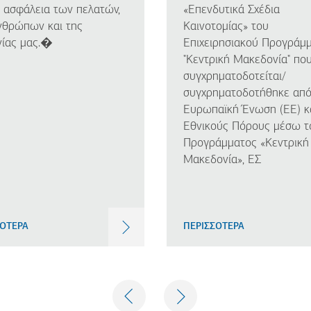
η ασφάλεια των πελατών,
«Επενδυτικά Σχέδια
νθρώπων και της
Καινοτομίας» του
νίας μας.�
Επιχειρησιακού Προγράμ
"Κεντρική Μακεδονία" πο
συγχρηματοδοτείται/
συγχρηματοδοτήθηκε από
Ευρωπαϊκή Ένωση (ΕΕ) κ
Εθνικούς Πόρους μέσω τ
Προγράμματος «Κεντρική
Μακεδονία», ΕΣ
ΣΟΤΕΡΑ
ΠΕΡΙΣΣΟΤΕΡΑ
PREVIOUS
NEXT