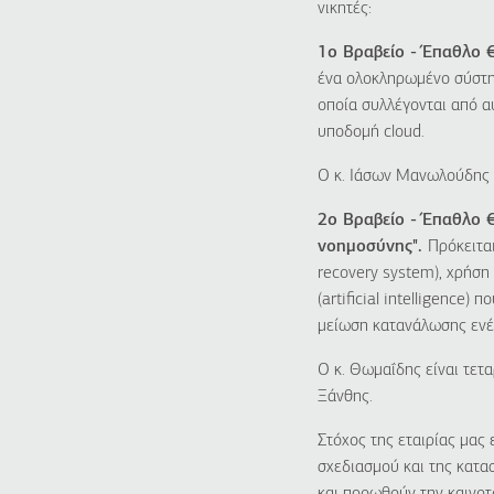
νικητές:
1
o
Βραβείο - Έπαθλο €
ένα ολοκληρωμένο σύστη
οποία συλλέγονται από α
υποδομή
cloud
.
Ο κ. Ιάσων Μανωλούδης 
2ο Βραβείο - Έπαθλο 
νοημοσύνης".
Πρόκειτα
recovery system), χρήση
(
a
rtificial
i
ntelligence) π
μείωση κατανάλωσης ενέρ
Ο κ. Θωμαΐδης είναι τετ
Ξάνθης.
Στόχος της εταιρίας μας 
σχεδιασμού και της κατα