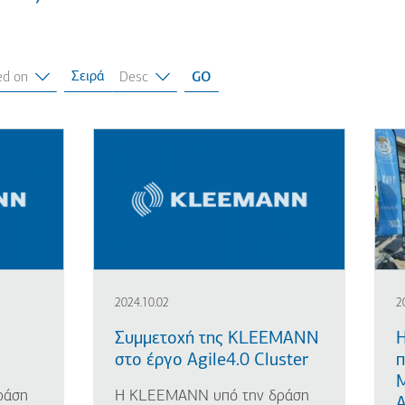
Σειρά
2024.10.02
2
Συμμετοχή της KLEEMANN
στο έργο Agile4.0 Cluster
π
ράση
Η KLEEMANN υπό την δράση
Α