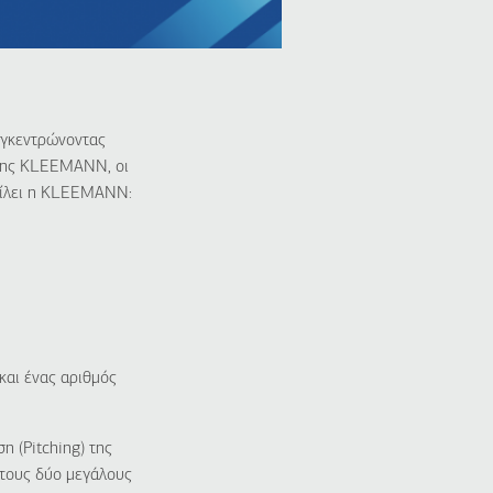
υγκεντρώνοντας
της
KLEEMANN
, οι
ίλει η
KLEEMANN
:
και ένας αριθμός
η (
Pitching
) της
 τους δύο μεγάλους