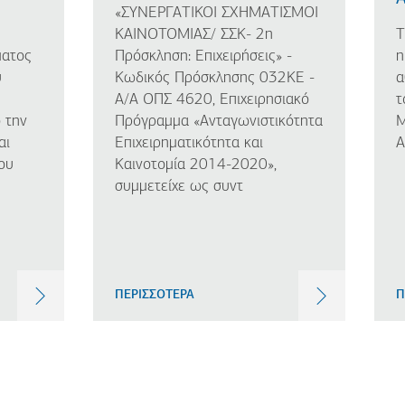
«ΣΥΝΕΡΓΑΤΙΚΟΙ ΣΧΗΜΑΤΙΣΜΟΙ
ΚΑΙΝΟΤΟΜΙΑΣ/ ΣΣΚ- 2η
Τ
ματος
Πρόσκληση: Επιχειρήσεις» -
η
υ
Κωδικός Πρόσκλησης 032ΚΕ -
α
Α/Α ΟΠΣ 4620, Επιχειρησιακό
τ
 την
Πρόγραμμα «Ανταγωνιστικότητα
Μ
αι
Επιχειρηματικότητα και
Α
ου
Καινοτομία 2014-2020»,
συμμετείχε ως συντ
ΠΕΡΙΣΣΟΤΕΡΑ
Π