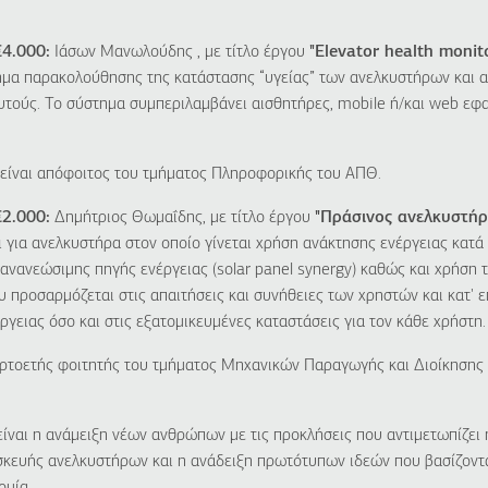
4.000:
Ιάσων Μανωλούδης , με τίτλο έργου
"
Elevator
health
monit
μα παρακολούθησης της κατάστασης “υγείας” των ανελκυστήρων και 
υτούς. Το σύστημα συμπεριλαμβάνει αισθητήρες,
m
obile ή/και web εφ
είναι απόφοιτος του τμήματος Πληροφορικής του ΑΠΘ.
€2.000:
Δημήτριος Θωμαΐδης, με τίτλο έργου
"Πράσινος ανελκυστήρ
ι για ανελκυστήρα στον οποίο γίνεται χρήση ανάκτησης ενέργειας κατά
 ανανεώσιμης πηγής ενέργειας (solar panel synergy) καθώς και χρήση
ου προσαρμόζεται στις απαιτήσεις και συνήθειες των χρηστών και κατ' 
γειας όσο και στις εξατομικευμένες καταστάσεις για τον κάθε χρήστη.
αρτοετής φοιτητής του τμήματος Μηχανικών Παραγωγής και Διοίκησης
είναι η ανάμειξη νέων ανθρώπων με τις προκλήσεις που αντιμετωπίζει 
σκευής ανελκυστήρων και η ανάδειξη πρωτότυπων ιδεών που βασίζονται