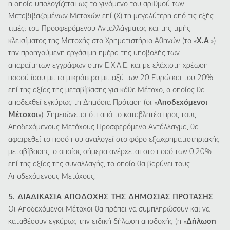
η οποία υπολογίζεται ως το γινόμενο του αριθμού των
Μεταβιβαζομένων Μετοχών επί (Χ) τη μεγαλύτερη από τις εξής
τιμές: του Προσφερόμενου Ανταλλάγματος και της τιμής
κλεισίματος της Μετοχής στο Χρηματιστήριο Αθηνών (το «
Χ.Α
.»)
την προηγούμενη εργάσιμη ημέρα της υποβολής των
απαραίτητων εγγράφων στην E.X.A.E. και με ελάχιστη χρέωση
ποσού ίσου με το μικρότερο μεταξύ των 20 Ευρώ και του 20%
επί της αξίας της μεταβίβασης για κάθε Μέτοχο, ο οποίος θα
αποδεχθεί εγκύρως τη Δημόσια Πρόταση (οι «
Αποδεχόμενοι
Μέτοχοι
»). Σημειώνεται ότι από το καταβλητέο προς τους
Αποδεχόμενους Μετόχους Προσφερόμενο Αντάλλαγμα, θα
αφαιρεθεί το ποσό που αναλογεί στο φόρο εξωχρηματιστηριακής
μεταβίβασης, ο οποίος σήμερα ανέρχεται στο ποσό των 0,20%
επί της αξίας της συναλλαγής, το οποίο θα βαρύνει τους
Αποδεχόμενους Μετόχους.
5. ΔΙΑΔΙΚΑΣΙΑ ΑΠΟΔΟΧΗΣ ΤΗΣ ΔΗΜΟΣΙΑΣ ΠΡΟΤΑΣΗΣ
Οι Αποδεχόμενοι Μέτοχοι θα πρέπει να συμπληρώσουν και να
καταθέσουν εγκύρως την ειδική δήλωση αποδοχής (η «
Δήλωση