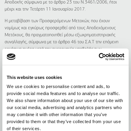
Αποδοχής σύμφωνα με το άρθρο 23 του Ν.3461/2006, ήτοι
μέχρι και την Τετάρτη 11 Ιανουαρίου 2017.
Η μεταβίβαση των Προσφερόμενων Μετοχών, που έχουν
νομίμως και εγκύρως προσφερθεί από τους Αποδεχόμενους
Μετόχους, θα πραγματοποιηθεί μέσω εξωχρηματιστηριακής
συναλλαγής, σύμφωνα με το άρθρο 46 του Σ.Α.Τ την επόμενη
εργάσιμη ημέρα μετά την ημερομηνία υποβολής των
απαραίτητων εγγράφων στην εταιρία «Ελληνικό Κεντρικό
Αποθετήριο Τίτλων Ανώνυμη Εταιρεία» (η « ΕΛ.Κ.Α.Τ»), έναντι
καταβολής του Προσφερόμενου Ανταλλάγματος, η οποία
This website uses cookies
(καταβολή) θα πραγματοποιηθεί όπως προβλέπεται στην ενότητα
3.5 του Πληροφοριακού Δελτίου.
We use cookies to personalise content and ads, to
provide social media features and to analyse our traffic.
7. ΔΙΚΑΙΩΜΑ ΕΞΑΓΟΡΑΣ, ΔΙΚΑΙΩΜΑ ΕΞΟΔΟΥ ΚΑΙ
We also share information about your use of our site with
ΔΙΑΓΡΑΦΗ ΑΠΟ ΤΗΝ ΑΓΟΡΑ ΑΞΙΩΝ
our social media, advertising and analytics partners who
Εφόσον, μετά τη λήξη της Περιόδου Αποδοχής, ο Προτείνων
may combine it with other information that you’ve
κατέχει συνολικά Μετοχές που αντιπροσωπεύουν ποσοστό
provided to them or that they’ve collected from your use
τουλάχιστον 90% του συνόλου των δικαιωμάτων ψήφου της
of their services.