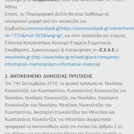
Strategies) (ο «
Σύμβουλος
»), στην οδό Φιλελλήνων 10, 10557,
Αθήνα.
Επίσης, το Πληροφοριακό Δελτίο θα είναι διαθέσιμο σε
ηλεκτρονική μορφή από την ιστοσελίδα του
Συμβούλου,
www.eurobank.gr(
https://www.eurobank.gr/online/home
id=1355&mid=363&lang=gr
), και στην ιστοσελίδα της εταιρίας
Ελληνικά Χρηματιστήρια Ανώνυμη Εταιρεία Συμμετοχών,
Εκκαθάρισης, Διακανονισμού & Καταχώρησης (η «
Ε.Χ.Α.Ε
.»)
www.helex.gr (
http://www.helex.gr/el/web/guest/companies-
information-memorandum-informative-material
).
2. ΑΝΤΙΚΕΙΜΕΝΟ ΔΗΜΟΣΙΑΣ ΠΡΟΤΑΣΗΣ
Την 19η Σεπτεμβρίου 2016, τα φυσικά πρόσωπα κκ. Νικόλαος
Κουκούντζος του Κωνσταντίνου, Κωνσταντίνος Κουκούντζος του
Νικολάου, Νικόλαος Κουκούντζος του Νικολάου, Αικατερίνη
Κουκούντζου του Νικολάου, Μενέλαος Κουκούντζος του
Κωνσταντίνου, Αικατερίνη Κουκούντζου του Μενελάου και
Κωνσταντίνος Κουκούντζος του Μενελάου συμφώνησαν
προφορικά να συντονισθούν, κατά την έννοια του άρθρου 2 (ε)