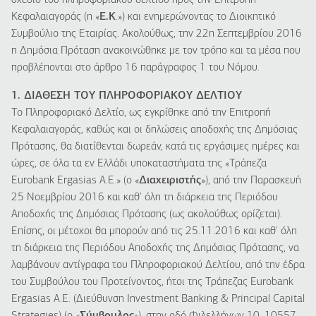
σχέδιο του πληροφοριακού δελτίου προς την Επιτροπή
Κεφαλαιαγοράς (η «
Ε.Κ
.») και ενημερώνοντας το Διοικητικό
Συμβούλιο της Εταιρίας. Ακολούθως, την 22η Σεπτεμβρίου 2016
η Δημόσια Πρόταση ανακοινώθηκε με τον τρόπο και τα μέσα που
προβλέπονται στο άρθρο 16 παράγραφος 1 του Νόμου.
1. ΔΙΑΘΕΣΗ ΤΟΥ ΠΛΗΡΟΦΟΡΙΑΚΟΥ ΔΕΛΤΙΟΥ
Το Πληροφοριακό Δελτίο, ως εγκρίθηκε από την Επιτροπή
Κεφαλαιαγοράς, καθώς και οι δηλώσεις αποδοχής της Δημόσιας
Πρότασης, θα διατίθενται δωρεάν, κατά τις εργάσιμες ημέρες και
ώρες, σε όλα τα εν Ελλάδι υποκαταστήματα της «Τράπεζα
Eurobank Ergasias Α.Ε.» (ο «
Διαχειριστής
»), από την Παρασκευή
25 Νοεμβρίου 2016 και καθ' όλη τη διάρκεια της Περιόδου
Αποδοχής της Δημόσιας Πρότασης (ως ακολούθως ορίζεται).
Επίσης, οι μέτοχοι θα μπορούν από τις 25.11.2016 και καθ' όλη
τη διάρκεια της Περιόδου Αποδοχής της Δημόσιας Πρότασης, να
λαμβάνουν αντίγραφα του Πληροφοριακού Δελτίου, από την έδρα
του Συμβούλου του Προτείνοντος, ήτοι της Τράπεζας Eurobank
Ergasias Α.Ε. (Διεύθυνση Investment Banking & Principal Capital