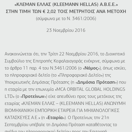
«ΚΛΕΜΑΝ ΕΛΛΑΣ (KLEEMANN HELLAS) Α.Β.Ε.Ε.»
ΣΤΗΝ ΤΙΜΗ ΤΩΝ € 2,02 ΤΟΙΣ ΜΕΤΡΗΤΟΙΣ ΑΝΑ ΜΕΤΟΧΗ
(σύμφωνα με το Ν. 3461/2006)
23 Νοεμβρίου 2016
Ανακοινώνεται ότι, την Τρίτη 22 Νοεμβρίου 2016, το Διοικητικό
Συμβούλιο της Επιτροπής Κεφαλαιαγοράς ενέκρινε, σύμφωνα με
το άρθρο 11 παρ. 4 του Ν.3461/2006 (ο «
Νόμος
»), όπως ισχύει,
το πληροφοριακό δελτίο (το «Πληροφοριακό Δελτίο») της
Υποχρεωτικής Δημόσιας Πρότασης (η «
Δημόσια Πρόταση
») που
η εταιρία με την επωνυμία «MCA ORBITAL GLOBAL HOLDINGS
LTD» (ο «
Προτείνων
») είχε απευθύνει προς τους μετόχους της
εταιρίας «ΚΛΕΜΑΝ ΕΛΛΑΣ – (KLEEMANN HELLAS) ΑΝΩΝΥΜΗ
ΒΙΟΜΗΧΑΝΙΚΗ ΕΜΠΟΡΙΚΗ ΕΤΑΙΡΕΙΑ ΓΙΑ ΜΗΧΑΝΟΛΟΓΙΚΕΣ
ΚΑΤΑΣΚΕΥΕΣ Α.Ε.» (η «
Εταιρία
»). Ο Προτείνων, την 21η
Σεπτεμβρίου υπέβαλε τη Δημόσια Πρόταση καταθέτοντας το