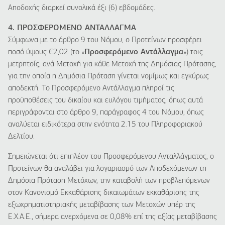
Αποδοχής διαρκεί συνολικά έξι (6) εβδομάδες.
4. ΠΡΟΣΦΕΡΟΜΕΝΟ ΑΝΤΑΛΛΑΓΜΑ
Σύμφωνα με το άρθρο 9 του Νόμου, ο Προτείνων προσφέρει
ποσό ύψους €2,02 (το «
Προσφερόμενο Αντάλλαγμα
») τοις
μετρητοίς, ανά Μετοχή για κάθε Μετοχή της Δημόσιας Πρότασης,
για την οποία η Δημόσια Πρόταση γίνεται νομίμως και εγκύρως
αποδεκτή. Το Προσφερόμενο Αντάλλαγμα πληροί τις
προϋποθέσεις του δικαίου και ευλόγου τιμήματος, όπως αυτά
περιγράφονται στο άρθρο 9, παράγραφος 4 του Νόμου, όπως
αναλύεται ειδικότερα στην ενότητα 2.15 του Πληροφοριακού
Δελτίου.
Σημειώνεται ότι επιπλέον του Προσφερόμενου Ανταλλάγματος, ο
Προτείνων θα αναλάβει για λογαριασμό των Αποδεχόμενων τη
Δημόσια Πρόταση Μετόχων, την καταβολή των προβλεπόμενων
στον Κανονισμό Εκκαθάρισης δικαιωμάτων εκκαθάρισης της
εξωχρηματιστηριακής μεταβίβασης των Μετοχών υπέρ της
Ε.Χ.Α.Ε., σήμερα ανερχόμενα σε 0,08% επί της αξίας μεταβίβασης