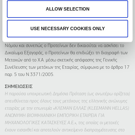
διαγραφή της Εταιρίας από το Χ.Α., σύμφωνα με το άρθρο 17,
ALLOW SELECTION
παράγραφος 5 του Ν. 3371/2005 και θα ψηφίσει υπέρ αυτής
της απόφασης. Κατόπιν λήψης της εν λόγω απόφασης από τη
Γενική Συνέλευση των μετόχων της Εταιρίας, θα υποβάλει προς
USE NECESSARY COOKIES ONLY
την Ε.Κ. αίτημα διαγραφής της Εταιρίας από το Χ.Α.
Εφόσον δεν συντρέξουν οι προϋποθέσεις του άρθρου 27 του
Νόμου και συνεπώς ο Προτείνων δεν δικαιούται να ασκήσει το
Δικαίωμα Εξαγοράς, ο Προτείνων θα επιδιώξει τη διαγραφή των
Μετοχών από το Χ.Α. μέσω σχετικής απόφασης της Γενικής
Συνέλευσης των μετόχων της Εταιρίας, σύμφωνα με το άρθρο 17
παρ. 5 του Ν.3371/2005.
ΣΗΜΕΙΩΣΕΙΣ
Η παρούσα υποχρεωτική Δημόσια Πρόταση (ως ανωτέρω ορίζεται)
απευθύνεται προς όλους τους μετόχους της ελληνικής ανώνυμης
εταιρίας με την επωνυμία «ΚΛΕΜΑΝ ΕΛΛΑΣ (KLEEMANN HELLAS)
ΑΝΩΝΥΜΗ ΒΙΟΜΗΧΑΝΙΚΗ ΕΜΠΟΡΙΚΗ ΕΤΑΙΡΕΙΑ ΓΙΑ
ΜΗΧΑΝΟΛΟΓΙΚΕΣ ΚΑΤΑΣΚΕΥΕΣ Α.E.», της οποίας οι μετοχές
έχουν εισαχθεί και αποτελούν αντικείμενο διαπραγμάτευσης στο