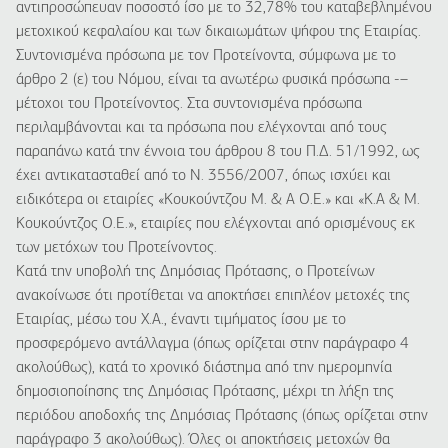
αντιπροσώπευαν ποσοστό ίσο με το 32,78% του καταβεβλημένου
μετοχικού κεφαλαίου και των δικαιωμάτων ψήφου της Εταιρίας.
Συντονισμένα πρόσωπα με τον Προτείνοντα, σύμφωνα με το
άρθρο 2 (ε) του Νόμου, είναι τα ανωτέρω φυσικά πρόσωπα -–
μέτοχοι του Προτείνοντος. Στα συντονισμένα πρόσωπα
περιλαμβάνονται και τα πρόσωπα που ελέγχονται από τους
παραπάνω κατά την έννοια του άρθρου 8 του Π.Δ. 51/1992, ως
έχει αντικατασταθεί από το Ν. 3556/2007, όπως ισχύει και
ειδικότερα οι εταιρίες «Κουκούντζου Μ. & Α Ο.Ε.» και «Κ.Α & Μ.
Κουκούντζος Ο.Ε.», εταιρίες που ελέγχονται από ορισμένους εκ
των μετόχων του Προτείνοντος.
Κατά την υποβολή της Δημόσιας Πρότασης, ο Προτείνων
ανακοίνωσε ότι προτίθεται να αποκτήσει επιπλέον μετοχές της
Εταιρίας, μέσω του Χ.Α., έναντι τιμήματος ίσου με το
προσφερόμενο αντάλλαγμα (όπως ορίζεται στην παράγραφο 4
ακολούθως), κατά το χρονικό διάστημα από την ημερομηνία
δημοσιοποίησης της Δημόσιας Πρότασης, μέχρι τη λήξη της
περιόδου αποδοχής της Δημόσιας Πρότασης (όπως ορίζεται στην
παράγραφο 3 ακολούθως). Όλες οι αποκτήσεις μετοχών θα