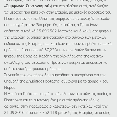
του Νόμου, για τον από κοινού έλεγχο της Εταιρίας (εφεξής η
«Συμφωνία Συντονισμού
») και στο πλαίσιο αυτό, αντάλλαξαν
τις μετοχές που κατείχαν στην Εταιρία, με μετοχές εκδόσεως του
Προτείνοντος, σε εκτέλεση της συμφωνίας ανταλλαγής μετοχών
που υπεγράφη την ίδια μέρα. Ως εκ τούτου, ο Προτείνων
απέκτησε συνολικά 15.896.582 Μετοχές και δικαιώματα ψήφου
της Εταιρίας, οι οποίες αντιστοιχούν στο σύνολο των μετοχών
εκδόσεως της Εταιρίας που κατείχαν τα προαναφερθέντα φυσικά
πρόσωπα, ήτοι ποσοστό 67,22% των συνολικών δικαιωμάτων
ψήφου της Εταιρίας. Κατόπιν της ολοκλήρωσης της ως άνω
ανταλλαγής των μετοχών, ο Προτείνων ελέγχεται αποκλειστικά
από τα ανωτέρω φυσικά πρόσωπα.
Συνεπεία των ανωτέρω, δημιουργήθηκε η υποχρέωση για την
υποβολή της Δημόσιας Πρότασης, σύμφωνα με το άρθρο 7 του
Νόμου.
Η Δημόσια Πρόταση αφορά το σύνολο των μετοχών, τις οποίες ο
Προτείνων και τα συντονισμένα με αυτόν πρόσωπα (όπως
ορίζονται στην παράγραφο 3 κατωτέρω) δεν κατείχαν κατά την
21.09.2016, ήτοι σε 7.752.118 μετοχές της Εταιρίας, οι οποίες