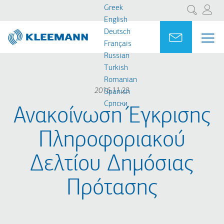
Παράκαμψη
Skip
Greek
Αναζήτηση
προς
to
English
το
main
Deutsch
Portal
Ask for a
ΜΕ
ME
κυρίως
search
Français
MAI
περιεχόμενο
Russian
NAV
Turkish
Romanian
2016.11.23
Spanish
Cрпски
Ανακοίνωση Έγκρισης
Πληροφοριακού
Δελτίου Δημόσιας
Πρότασης