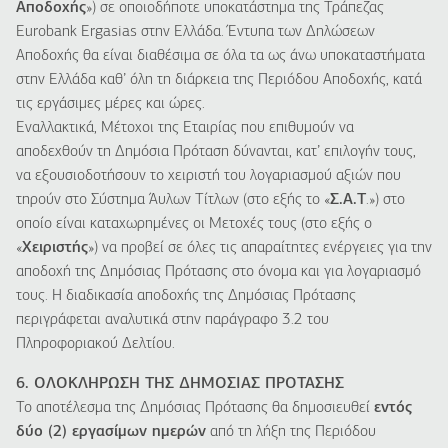
Αποδοχής
») σε οποιοδήποτε υποκατάστημα της Τράπεζας
Eurobank Ergasias στην Ελλάδα. Έντυπα των Δηλώσεων
Αποδοχής θα είναι διαθέσιμα σε όλα τα ως άνω υποκαταστήματα
στην Ελλάδα καθ’ όλη τη διάρκεια της Περιόδου Αποδοχής, κατά
τις εργάσιμες μέρες και ώρες.
Εναλλακτικά, Μέτοχοι της Εταιρίας που επιθυμούν να
αποδεχθούν τη Δημόσια Πρόταση δύνανται, κατ’ επιλογήν τους,
να εξουσιοδοτήσουν το χειριστή του λογαριασμού αξιών που
τηρούν στο Σύστημα Άυλων Τίτλων (στο εξής το «
Σ.Α.Τ
.») στο
οποίο είναι καταχωρημένες οι Μετοχές τους (στο εξής ο
«
Χειριστής
») να προβεί σε όλες τις απαραίτητες ενέργειες για την
αποδοχή της Δημόσιας Πρότασης στο όνομα και για λογαριασμό
τους. Η διαδικασία αποδοχής της Δημόσιας Πρότασης
περιγράφεται αναλυτικά στην παράγραφο 3.2 του
Πληροφοριακού Δελτίου.
6. ΟΛΟΚΛΗΡΩΣΗ ΤΗΣ ΔΗΜΟΣΙΑΣ ΠΡΟΤΑΣΗΣ
Το αποτέλεσμα της Δημόσιας Πρότασης θα δημοσιευθεί
εντός
δύο (2) εργασίμων ημερών
από τη λήξη της Περιόδου