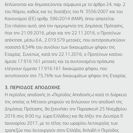
δηλώνονται και δημοσιεύονται σύμφωνα με το άρθρο 24, παρ. 2
του Νόμου, καθώς και τις διατάξεις του Ν. 3556/2007 και του
Κανονισμού (ΕΕ) αριθμ. 596/2014 (MAR), όπου απαιτείται.
Στο πλαίσιο αυτό, από την ημερομηνία της Δημόσιας Πρότασης,
ήτοι την 21.09.2016, μέχρι και την 22.11.2016, ο Προτείνων
απέκτησε, μέσω Χ.Α., 2.019.579 μετοχές, που αντιπροσωπεύουν
ποσοστό 8,54% του συνόλου των δικαιωμάτων ψήφου της
Εταιρίας. Συνεπώς, κατά την 22.11.2016, ο Προτείνων κατέχει
άμεσα 17.916.161 μετοχές και τα συντονισμένα πρόσωπα
ελέγχουν έμμεσα 17.916.161 δικαιώματα ψήφου, που
αντιστοιχούν στο 75,76% των δικαιωμάτων ψήφου της Εταιρίας.
3. ΠΕΡΙΟΔΟΣ ΑΠΟΔΟΧΗΣ
Η περίοδος αποδοχής (η «Περίοδος Αποδοχής») κατά τη διάρκεια
της οποίας οι Μέτοχοι μπορούν να δηλώνουν την αποδοχή της
Δημόσιας Πρότασης, θα ξεκινήσει την Παρασκευή 25 Νοεμβρίου
2016 στις 8:00 π.μ. (ώρα Ελλάδος) και θα λήξει την Δευτέρα 9
Ιανουαρίου 2017, με το τέλος του ωραρίου λειτουργίας των
τραπεζών που λειτουργούν στην Ελλάδα, δηλαδή η Περίοδος