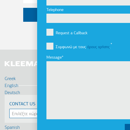
Telephone
Request a Callback
Συμφωνώ με τους
όρους χρήσης
.
Message
Greek
English
Deutsch
Français
CONTACT US
Russian
Turkish
Romanian
Spanish